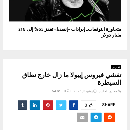
متجاوزة التوقعات.. إيرادات «إنفيديا» تقفز 65% إلى 216
مليار دولار
تقارير
تفشي فيروس إيبولا ما زال خارج نطاق
السيطرة
by
محرر الخليج
يونيو 3, 2026
0
54
SHARE
0