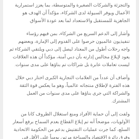
والتجزئة والشركات الصغيرة والمتوسطة، بما يعزز استمرارية
الأعمال ويوفر السيولة لدى الشركاء، مؤكداً أن الهدف هو
الجاهزية للمستقبل والاستعداد لما بعد عودة الأسواق.
وأشار إلى الدعم السريع من الشركاء، بمن فيهم رؤساء
تنفيذيون عالميون حرصوا على القدوم إلى الإمارة، وبعضهم
واجه رحلات أطول من المعتاد ليصل إلى دبي ويلتقي الشركاء ثم
يعود لإبلاغ مجالس إدارته بأن دبي آمنة، مؤكداً أن هذه العلاقات
ليست تعاملات عابرة بل شراكات تم بناؤها على مدى سنوات.
وأضاف أن عدداً من العلامات التجارية الكبرى اختار دبي خلال
هذه الفترة لإطلاق منتجاته عالمياً، وهو ما يعكس قوة الثقة
والشراكة التي جرى بناؤها على مدى سنوات من العمل
المشترك.
ولفت إلى أن حماية الأفراد ومنع استغلال الظروف كانا من
الأولويات، موضحاً أنه تم إبلاغ القطاع بعدم السماح برفع أسعار
السلع، كما جرت عمليات التفتيش بدعم من الحكومة الاتحادية
وفرق دائرة الاقتصاد والسياحة مرتين يومياً على الأقل في