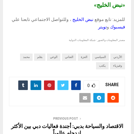
«نبض الخليج»
للمزيد: تابع موقع
نبض الخليج
، وللتواصل الاجتماعي تابعنا علي
فيسبوك
و
تويتر
مصدر المعلومات والصور : شبكة المعلومات الدولية
الأردني
السياسي
العزة
العناني
الوعي
بقلم
محمد
وفيزياء
يكتب
SHARE
0
PREVIOUS POST
الاقتصاد والسياحة بدبي: أجندة فعاليات دبي بين الأكثر
ازدحام عالمياً