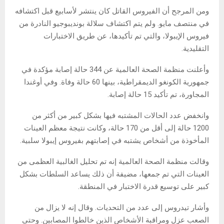
ومن المرجح أن الفيروس القاتل كان ينتشر لأسابيع قبل اكتشافه
في منتصف مايو. ولم يتم اكتشاف سلالة بونديبوجيو النادرة من
فيروس الإيبولا، والتي تم تأكيدها، عن طريق الاختبارات
التقليدية.
وأعلنت منظمة الصحة العالمية عن 344 حالة إصابة مؤكدة في
جمهورية الكونغو الديمقراطية، بينها 60 حالة وفاة. وفي أوغندا
المجاورة، تم تأكيد 15 حالة إصابة.
وانخفض عدد الحالات المشتبه فيها بشكل كبير من أكثر من
1200 حالة إلى أقل من 170 حالة، وكانت نتيجة معظم العينات
المأخوذة من أشخاص يشتبه في إصابتهم بفيروس إيبولا سلبية.
وقالت منظمة الصحة العالمية إنه تم تحليل الغالبية العظمى من
العينات التي تم جمعها، مضيفة أن ذلك يساعد السلطات بشكل
كبير على توسيع قدرة الاختبار في المنطقة.
وأشار تيدروس إلى عدد من التحديات. وقال إنه لا يزال من
الصعب عزل ومراقبة الأشخاص الذين خالطوا المصابين. وحتى