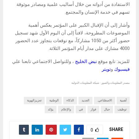
الاستفادة من أدواته من خلال أساليب علمية ومصادر موثوقة
تسهم في خدمة الإنسان والمجتمع.
وأشار إلى أن الإقبال الكبير على المؤتمر يعكس أهمية
الموضوعات المطروحة، لافتاً إلى أن اليوم الأول شهد تسجيل
حضور أكثر من 1050 مشاركاً، مع توقعات بتجاوز عدد الحضور
4000 مشارك على مدار أيام المؤتمر الثلاثة.
للمزيد: تابع موقع
نبض الخليج
، وللتواصل الاجتماعي تابعنا علي
فيسبوك
و
تويتر
مصدر المعلومات والصور : شبكة المعلومات الدولية
أهمية
الاصطناعي.
الجديد
الذكاء
الوطنية
تعزيزالهوية
توظيف
حبال
فواز
في
والإعلام
يؤكد
SHARE
0