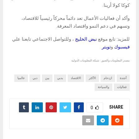
كوكا كولا أرينا.
وأكد أن فعاليات الأعمال تعد دائماً محركاً رئيسياً للاقتصاد،
وتسهم في دعم النمو واقتصاد المعرفة.
للمزيد: تابع موقع
نبض الخليج
، وللتواصل الاجتماعي تابعنا علي
فيسبوك
و
تويتر
مصدر المعلومات والصور : شبكة المعلومات الدولية
أجندة
ازدحام
الأكثر
الاقتصاد
بدبي
بين
دبي
عالميا
فعاليات
والسياحة
SHARE
0