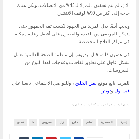
الآن، لم يتم تحقيق ذلك إلا لـ 45% من الاتصالات، ولكن هناك
حاجة إلى أكثر من 90% لوقف الانتشار.
ويجب أيضًا بذل المزيد من الجهود لكسب ثقة الجمهور حتى
يتمكن المرضى من التقدم والحصول على أفضل رعاية ممكنة
في مراكز العلاج المخصصة.
في غضون ذلك، قال تيدروس إن منظمة الصحة العالمية تعمل
بشكل عاجل على تطوير لقاحات وعلاجات لهذا النوع من
الفيروسات.
للمزيد: تابع موقع
نبض الخليج
، وللتواصل الاجتماعي تابعنا علي
فيسبوك
و
تويتر
مصدر المعلومات والصور : شبكة المعلومات الدولية
إيبولا
السيطرة
تفشي
خارج
زال
فيروس
ما
نطاق