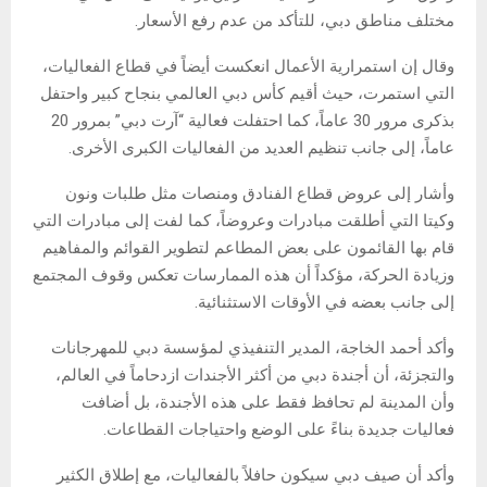
مختلف مناطق دبي، للتأكد من عدم رفع الأسعار.
وقال إن استمرارية الأعمال انعكست أيضاً في قطاع الفعاليات،
التي استمرت، حيث أقيم كأس دبي العالمي بنجاح كبير واحتفل
بذكرى مرور 30 عاماً، كما احتفلت فعالية “آرت دبي” بمرور 20
عاماً، إلى جانب تنظيم العديد من الفعاليات الكبرى الأخرى.
وأشار إلى عروض قطاع الفنادق ومنصات مثل طلبات ونون
وكيتا التي أطلقت مبادرات وعروضاً، كما لفت إلى مبادرات التي
قام بها القائمون على بعض المطاعم لتطوير القوائم والمفاهيم
وزيادة الحركة، مؤكداً أن هذه الممارسات تعكس وقوف المجتمع
إلى جانب بعضه في الأوقات الاستثنائية.
وأكد أحمد الخاجة، المدير التنفيذي لمؤسسة دبي للمهرجانات
والتجزئة، أن أجندة دبي من أكثر الأجندات ازدحاماً في العالم،
وأن المدينة لم تحافظ فقط على هذه الأجندة، بل أضافت
فعاليات جديدة بناءً على الوضع واحتياجات القطاعات.
وأكد أن صيف دبي سيكون حافلاً بالفعاليات، مع إطلاق الكثير