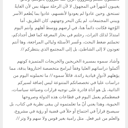
يغيبون أشهراً في المجهول لا لأن الرحلة سهلة بس لأن الغايةُ
تستحق. وحين عادوا لم يعودوا لأنفسهم، عادوا بما يُطعم الأسر
ويبني المجتمعات. لم يكن البحر وجهتهم، كان الطريق، أما
الوُجهة فكانت دائماً هنا، في أرضهم ووسط أهلهم. وأنتم اليوم
امتدادٌ لذلك التراث، رحلتم في بحار المعرفة كما فعل أجدادكم،
تحملتم ضغط البحث، وعُسر الأسئلة وليالي المراجعة، وها أنتم
تعودون لا إلى الشاطئ، بل إلى المجتمع الذي ينتظركم //.
وأشاد سموه بمسيرة الخريجين والخريجات المتميزة كونهم
أكملوا دراساتهم العليا وفقاً لبرامج متخصصة اختاروها بدقة، مما
يؤهلهم لأدوارٍ قيادية رائدة، قائلاً سموه // ما تحملونه اليوم من
دراسات عليا في تخصصاتكم المتنوعة ليس إضافة لسيركم
الذاتية، بل هو أداة قادرة على توجيه قرارات وصياغة سياسات،
فمعظمكم يعمل اليوم في قطاعات هذه الدولة وصروحها
الحيوية، وهذا يعني أنّ ما تعلمتموه لن يبقى نظرية في كتاب، بل
سيصبح قراراً في اجتماع أو حلاً في قضية أو رؤية في مشروع،
والعلم من غير فعل.. مثل رامية بغير قوس ولا سهم ولا وتر //.