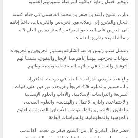
وتوفير أفضل رعاية لأبنائهم لمواصلة مسيرتهم العلمية.
وبارك الشيخ راشد بن صقر بن محمد القاسمي في ختام كلمته
النجاح والتخرج إلى زملائه من الخريجين والخريجات، داعياً إياهم
إلى الحرص على البحث والمعرفة والاستزادة من العلم لأنه
رسالة النبلاء وطريق العلماء.
وتفضل سمو رئيس جامعة الشارقة بتسليم الخريجين والخريجات
شهادات تخرجهم مهنئاً إياهم هذا الإنجاز والتفوق، متمنياً لهم
التوفيق والسداد في حياتهم المستقبلية وخدمة وطنهم.
وبلغ عدد خريجي الدراسات العليا في درجات الدكتوراه
والماجستير والدبلوم 426 خريجاً وخريجة، موزعين على كليات:
الشريعة والدراسات الإسلامية، والآداب والعلوم الإنسانية
والاجتماعية، وإدارة الأعمال، والهندسة، والعلوم الصحية،
والقانون والاتصال، والطب وطب الأسنان والصيدلة، والعلوم
والحوسبة والمعلوماتية، والسياسات العامة.
حضر حفل التخريج كل من: الشيخ صقر بن محمد القاسمي
رئيس مجلس إدارة جمعية الشارقة الخيرية، والشيخ هيثم بن