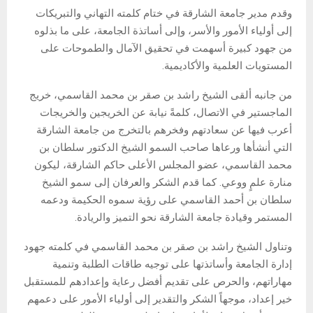
وقدم مدير جامعة الشارقة في ختام كلمته التهاني والتبريكات
إلى أولياء الأمور والأسر، وإلى أساتذة الجامعة، على ما بذلوه
من جهود كبيرة أسهمت في تحقيق الآمال والطموحات على
المستويات العلمية والأكاديمية.
من جانبه ألقى الشيخ راشد بن صقر بن محمد القاسمي، خريج
الماجستير في الاتصال، كلمةً نيابة عن الخريجين والخريجات
أعرب فيها عن سعادتهم وفخرهم بالتخرج من جامعة الشارقة
التي أنشأها ورعاها صاحب السمو الشيخ الدكتور سلطان بن
محمد القاسمي، عضو المجلس الأعلى حاكم الشارقة، ليكون
منارة علمٍ ووعي. كما قدم الشكر والعرفان إلى سمو الشيخ
سلطان بن أحمد القاسمي على رؤية سموه الحكيمة ودعمه
المستمر وقيادة جامعة الشارقة نحو التميز والريادة.
وتناول الشيخ راشد بن صقر بن محمد القاسمي في كلمته جهود
إدارة الجامعة وأساتذتها على توجيه طاقات الطلبة وتنمية
مهاراتهم، والحرص على تقديم أفضل رعاية وإعدادهم للمستقبل
خير إعداد، موجهاً الشكر والتقدير إلى أولياء الأمور على دعمهم