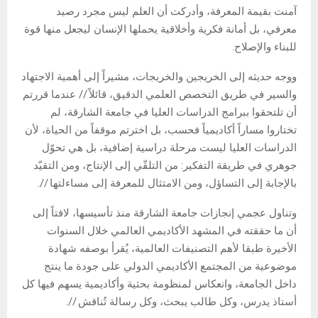
آمنت بقيمة المعرفة، وأدركت أن العلم ليس مجرد رصيد
معرفي، بل أمانة فكرية وأخلاقية يحملها الإنسان ليجعل منها قوة
للبناء والإصلاح.
ووجه حديثه إلى الخريجين والخريجات، مشيراً إلى أهمية الاجتهاد
والسير في طريق التخصص العلمي الدقيق، قائلاً // عندما قررتم
أن تلتحقوا ببرامج الدراسات العليا في جامعة الشارقة، لم
تختاروا مساراً أكاديمياً فحسب، بل اخترتم موقفاً من الحياة، لأن
الدراسات العليا ليست مرحلة دراسية إضافية، بل هي تحوّل
جوهري في طريقة التفكير: من التلقّي إلى الإنتاج، ومن التقيّد
بالإجابة إلى التساؤل، ومن الامتثال للمعرفة إلى مساءلتها //.
وتناول عجمي إنجازات جامعة الشارقة منذ تأسيسها، لافتاً إلى
أن ما حققته في المشهد الأكاديمي العالمي خلال السنوات
الأخيرة طبقا لأهم التصنيفات العالمية، يُقرأ بوصفه شهادة
موضوعية من المجتمع الأكاديمي الدولي على جودة ما ينتج
داخل الجامعة، وانعكاس لمنظومة بحثية وأكاديمية يسهم فيها كل
أستاذ يدرس، وكل طالب يبحث، وكل رسالة تُناقش //.