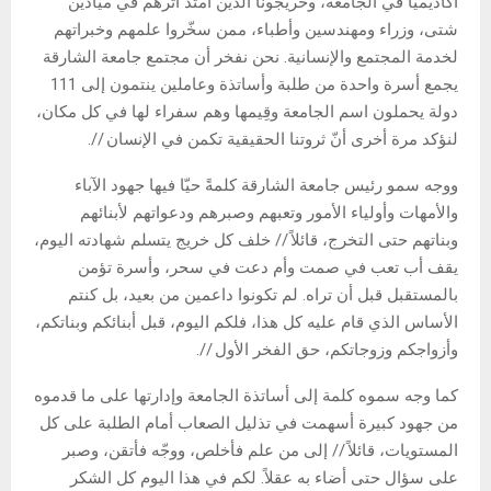
أكاديميا في الجامعة، وخريجونا الذين امتد أثرهم في ميادين
شتى، وزراء ومهندسين وأطباء، ممن سخّروا علمهم وخبراتهم
لخدمة المجتمع والإنسانية. نحن نفخر أن مجتمع جامعة الشارقة
يجمع أسرة واحدة من طلبة وأساتذة وعاملين ينتمون إلى 111
دولة يحملون اسم الجامعة وقِيمها وهم سفراء لها في كل مكان،
لنؤكد مرة أخرى أنّ ثروتنا الحقيقية تكمن في الإنسان //.
ووجه سمو رئيس جامعة الشارقة كلمةً حيّا فيها جهود الآباء
والأمهات وأولياء الأمور وتعبهم وصبرهم ودعواتهم لأبنائهم
وبناتهم حتى التخرج، قائلاً // خلف كل خريج يتسلم شهادته اليوم،
يقف أب تعب في صمت وأم دعت في سحر، وأسرة تؤمن
بالمستقبل قبل أن تراه. لم تكونوا داعمين من بعيد، بل كنتم
الأساس الذي قام عليه كل هذا، فلكم اليوم، قبل أبنائكم وبناتكم،
وأزواجكم وزوجاتكم، حق الفخر الأول //.
كما وجه سموه كلمة إلى أساتذة الجامعة وإدارتها على ما قدموه
من جهود كبيرة أسهمت في تذليل الصعاب أمام الطلبة على كل
المستويات، قائلاً // إلى من علم فأخلص، ووجّه فأتقن، وصبر
على سؤال حتى أضاء به عقلاً. لكم في هذا اليوم كل الشكر