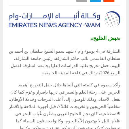
«نبض الخليج»
الشارقة في 4 يونيو/ وام / شهد سمو الشيخ سلطان بن أحمد بن
سلطان القاسمي نائب حاكم الشارقة، رئيس جامعة الشارقة،
اليوم، حفل تخريج طلبة الدراسات العليا بجامعة الشارقة لفصل
الربيع 2026، وذلك في قاعة المدينة الجامعية.
وأكد سموه في كلمته التي ألقاها خلال حفل التخريج أهمية
الحرص على رحلة العلم والسير في دربها بإصرار وعزم كما كان
يفعل الأجداد، وذلك للوصول إلى أعلى الدرجات وخدمة الأوطان،
مخاطباً الخريجين والخريجات قائلاً // قبل أجهزة الملاحة والأقمار
الاصطناعية، كان تجار الخليج العربي يشقّون عُباب البحر في
ظلام الليل لا يهتدون إلاّ بالنجوم، وكانوا يحفظون السماء كما
تحفظون كتبكم ويقرؤون الريح كما تقرؤون بحوثكم، وكانوا