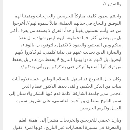
والتقدير //.
واختتم سموه كلمته مباركاً للخريجين والخريجات ومتمنياً لهم
التوفيق والنجاح في حياتهم العملية، قائلاً سموه لهم // أخرجوا
من هنا وأنتم تحملون يقيناً واحداً، الفرق لا يصنعه من يعرف أكثر
بل من يعطي أكثر، فما تحملونه اليوم ليس شهادة، بل عقدٌ
بينكم وبين المجتمع والعقود لا تكتمل بالتوقيع، بل بالوفاء،
والبحارة الذين تحدثت عنهم في بداية كلمتي، لم يُذكروا لأنهم
أبحروا، بل لأنهم عادوا وبنوا. التاريخ لا يحفظ من غادر بل يحفظ
من ترك أثراً. أصنعوا أثركم حتى يتذكركم من يأتي بعدكم //.
وكان حفل التخريج قد استهل بالسلام الوطني، عقبه تلاوة آيات
بينات من الذكر الحكيم، وألقى بعدها الدكتور عصام الدين
عجمي مدير جامعة الشارقة، كلمة قدم فيها الشكر والامتنان إلى
سمو الشيخ سلطان بن أحمد القاسمي، على تشريف سموه
الحفل وتكريم الخريجين.
وبارك عجمي للخريجين والخريجات مشيراً إلى أهمية العلم
والمعرفة في مسيرة الحضارات عبر التاريخ، كونها ثمرة عقول