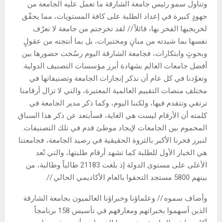
وتناول سمو رئيس جامعة الشارقة ما تعمل عليه الجامعة من
جهودٍ كبيرة في إعداد الطلبة على كافة المستويات، مما يحقّق
لخريجيها الفخر بها، قائلاً // لقد تخرجتم من جامعة لا تعرّف
نفسها بما شيدته من مبانٍ ومختبرات، بل بما أنتجته من عقولٍ
وبحوثٍ وابتكارات، فجامعة الشارقة اليوم رسّخت حضورها بين
أفضل جامعات العالم بشهادة أبرز مؤسسات التصنيف الدولية.
وتعوّدنا في كل عام أن نذكر إنجازات الجامعة وتصنيفاتها في
مختلف منصات التقييم العالمية المعتبرة، والتي لا تزال أرقامنا
ترتقي وتتقدم فيها، ولكننا اليوم، وكما ذكر مدير الجامعة في
كلمته أن الأرقام ليست هي الغاية، فسأبتعد عن ذكر هذا السباق
المحموم بين الجامعات لإيجاد موطئ قدم في تلك التصنيفات.
لنبرز فخرنا الأكبر بالثروة الحقيقية في رصيد الجامعة، فجامعتنا
هي الخيار الأول للطلبة كما تشهد أرقام طلبتها، والتي تُعد
الأعلى على مستوى الدولة إذ بلغت 21183 طالباً وطالبة، من
بينهم 5800 مستجد التحقوا بالعام الأكاديمي الحالي //.
وأضاف سموه // وعلماؤنا وخبراؤنا العالميون بجامعة الشارقة
الذين أسهموا بخبراتهم ومعارفهم في تأسيس 158 برنامجاً