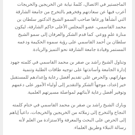
الماجستير في الاتصال، كلمةً نيابة عن الخريجين والخريجات
أعرب فيها عن سعادتهم وفخرهم بالتخرج من جامعة الشارقة
التي أنشأها ورعاها صاحب السمو الشيخ الدكتور سلطان بن
محمد القاسمي، عضو المجلس الأعلى حاكم الشارقة، ليكون
منارة علمٍ ووعي. كما قدم الشكر والعرفان إلى سمو الشيخ
سلطان بن أحمد القاسمي على رؤية سموه الحكيمة ودعمه
المستمر وقيادة جامعة الشارقة نحو التميز والريادة.
وتناول الشيخ راشد بن صقر بن محمد القاسمي في كلمته جهود
إدارة الجامعة وأساتذتها على توجيه طاقات الطلبة وتنمية
مهاراتهم، والحرص على تقديم أفضل رعاية وإعدادهم للمستقبل
خير إعداد، موجهاً الشكر والتقدير إلى أولياء الأمور على دعمهم
وتوفير أفضل رعاية لأبنائهم لمواصلة مسيرتهم العلمية.
وبارك الشيخ راشد بن صقر بن محمد القاسمي في ختام كلمته
النجاح والتخرج إلى زملائه من الخريجين والخريجات، داعياً إياهم
إلى الحرص على البحث والمعرفة والاستزادة من العلم لأنه
رسالة النبلاء وطريق العلماء.