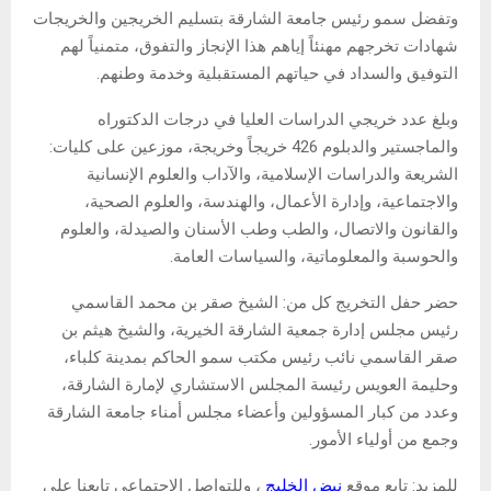
وتفضل سمو رئيس جامعة الشارقة بتسليم الخريجين والخريجات
شهادات تخرجهم مهنئاً إياهم هذا الإنجاز والتفوق، متمنياً لهم
التوفيق والسداد في حياتهم المستقبلية وخدمة وطنهم.
وبلغ عدد خريجي الدراسات العليا في درجات الدكتوراه
والماجستير والدبلوم 426 خريجاً وخريجة، موزعين على كليات:
الشريعة والدراسات الإسلامية، والآداب والعلوم الإنسانية
والاجتماعية، وإدارة الأعمال، والهندسة، والعلوم الصحية،
والقانون والاتصال، والطب وطب الأسنان والصيدلة، والعلوم
والحوسبة والمعلوماتية، والسياسات العامة.
حضر حفل التخريج كل من: الشيخ صقر بن محمد القاسمي
رئيس مجلس إدارة جمعية الشارقة الخيرية، والشيخ هيثم بن
صقر القاسمي نائب رئيس مكتب سمو الحاكم بمدينة كلباء،
وحليمة العويس رئيسة المجلس الاستشاري لإمارة الشارقة،
وعدد من كبار المسؤولين وأعضاء مجلس أمناء جامعة الشارقة
وجمع من أولياء الأمور.
للمزيد: تابع موقع
نبض الخليج
، وللتواصل الاجتماعي تابعنا علي