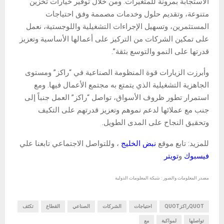
الاستجابة بمرونة للمتغيرات. ومن خلال توفير خيارات تخزين
متنوعة، وتقديم حلول وخدمات مصممة وفق احتياجات
المستثمرين، وتسهيل الإجراءات التشغيلية واللوجستية، نعمل
على تمكين الشركات من التركيز على أعمالها الأساسية وتعزيز
قدرتها على النمو والتوسع بثقة”.
وأبرزت الزيارات قوة المنظومة الصناعية في “راكز” ومستوى
الجاهزية التشغيلية الذي يتمتع به مجتمع الأعمال فيها. ومع
استمرار تطور ظروف الأسواق، تواصل “راكز” العمل جنباً إلى
جنب مع عملائها لدعم نموهم وتعزيز قدرتهم على التكيف
وتحقيق النجاح على المدى الطويل.
للمزيد: تابع موقع
نبض الخليج
، وللتواصل الاجتماعي تابعنا علي
فيسبوك
و
تويتر
مصدر المعلومات والصور : شبكة المعلومات الدولية
QUOTراكزQUOT
احتياجات
الشركات
الصناعي
القطاع
تكثف
تواصلها
لمواكبة
مع