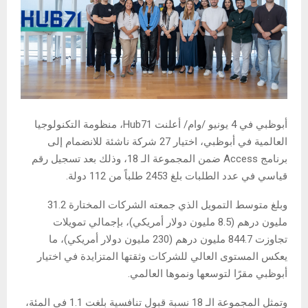
أبوظبي في 4 يونيو /وام/ أعلنت Hub71، منظومة التكنولوجيا
العالمية في أبوظبي، اختيار 27 شركة ناشئة للانضمام إلى
برنامج Access ضمن المجموعة الـ 18، وذلك بعد تسجيل رقم
قياسي في عدد الطلبات بلغ 2453 طلباً من 112 دولة.
وبلغ متوسط التمويل الذي جمعته الشركات المختارة 31.2
مليون درهم (8.5 مليون دولار أمريكي)، بإجمالي تمويلات
تجاوزت 844.7 مليون درهم (230 مليون دولار أمريكي)، ما
يعكس المستوى العالي للشركات وثقتها المتزايدة في اختيار
أبوظبي مقرًا لتوسعها ونموها العالمي.
وتمثل المجموعة الـ 18 نسبة قبول تنافسية بلغت 1.1 في المئة،