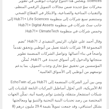
Sciences. ويعكس هذا التنوع أولويات أبوظبي في تطوير
محركات نموّ جديدة ضمن مجالات التمويل الرقمي المنظم،
والتقنيات المناخية والصناعية، والابتكار في القطاع الصحي.
وستنضم سبع شركات إلى منظومة Hub71+ Life Sciences إلى
جانب ستّ شركات في منظومة Hub71+ Digital Assets
وخمس شركات في منظومة Hub71+ ClimateTech.
وقال أحمد علي علوان، الرئيس التنفيذي لـ Hub71: “تضم
المجموعة 18 شركات ناشئة تعمل من أبوظبي وتحقق تقدماً
واضحاً في بناء أعمالها. وتواصل الشركات المنضمة تطوير
منتجاتها والدخول إلى أسواق جديدة. في Hub71، نُمكّن
المؤسسين من تحقيق نموّ تجاري وجذب التمويل، بما يدعم
توسعهم من أبوظبي إلى الأسواق العالمية.”
ومن بين أبرز الشركات المنضمة إلى Hub71 شركة EchoTwin
AI الأمريكية، التي تُحوّل أساطيل المركبات التابعة للبلديات إلى
شبكات استشعار متنقلة، وتُنشئ توائم رقمية آنية، تمكّن الجهات
المختصة من رصد تحديات البنية التحتية والتنبؤ بها ومعالجتها
بشكل استباقي، وقد جمعت تمويلاً بقيمة 29.4 مليون درهم (8