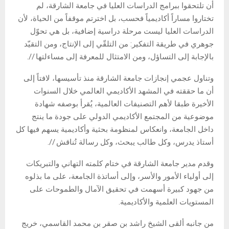
أن تلتحقوا ببرامج الدراسات العليا في جامعة الشارقة، لم
تختاروا مساراً أكاديمياً فحسب، بل اخترتم موقفاً من الحياة، لأن
الدراسات العليا ليست مرحلة دراسية إضافية، بل هي تحوّل
جوهري في طريقة التفكير: من التلقّي إلى الإنتاج، ومن التقيّد
بالإجابة إلى التساؤل، ومن الامتثال للمعرفة إلى مساءلتها //.
وتناول عجمي إنجازات جامعة الشارقة منذ تأسيسها، لافتاً إلى
أن ما حققته في المشهد الأكاديمي العالمي خلال السنوات
الأخيرة طبقا لأهم التصنيفات العالمية، يُقرأ بوصفه شهادة
موضوعية من المجتمع الأكاديمي الدولي على جودة ما ينتج
داخل الجامعة، وانعكاس لمنظومة بحثية وأكاديمية يسهم فيها كل
أستاذ يدرس، وكل طالب يبحث، وكل رسالة تُناقش //.
وقدم مدير جامعة الشارقة في ختام كلمته التهاني والتبريكات
إلى أولياء الأمور والأسر، وإلى أساتذة الجامعة، على ما بذلوه
من جهود كبيرة أسهمت في تحقيق الآمال والطموحات على
المستويات العلمية والأكاديمية.
من جانبه ألقى الشيخ راشد بن صقر بن محمد القاسمي، خريج