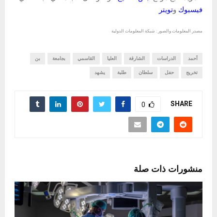
فيسبوك
و
تويتر
مصدر المعلومات والصور : شبكة المعلومات الدولية
أحمد
الدراسات
الشارقة
العليا
القاسمي
بجامعة
بن
تخريج
حفل
سلطان
طلبة
يشهد
SHARE
0
منشورات ذات صلة