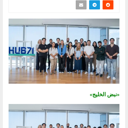
«نبض الخليج»