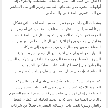
الاطلاع عن كثب على سير العمليات التشغيلية، والتعرف إلى
أولويات الشركات واحتياجاتها الحالية، وتعزيز التواصل المباشر
مع المستثمرين الصناعيين والمصنّعين.
وشملت الزيارات مجموعة واسعة من القطاعات التي تشكل
جزءاً أساسياً من المنظومة الصناعية المتنامية في إمارة رأس
الخيمة فمن شركات التصنيع والتغليف مثل هيرا للصناعات،
وغارديان جلاس، وزجاج إنترناشيونال فلوت جلاس، وباور راب
للصناعات، ويونيفرسال كارتون إندستريز، إلى شركات
السيارات والطيران مثل إنترناشيونال آرمورد جروب، وتاغ
الشرق الأوسط، ومجموعة الدبوي، بالإضافة إلى شركات الحديد
والمعادن مثل إكستراكو للصناعات، وفابكون للخدمات
الصناعية، وإيه جي ميتال، ومباني ستيل، وإيليت إكستروجن.
كما شملت شركات إنتاج الأغذية مثل شاي أحمد، والشركة
العالمية للأغذية “سيارا”، وبي إم جي للصناعات وسيدروس
للطباعة، وإيتال فود، إلى جانب شركة ميلينيوم لتصنيع الشحوم
والزيوت الصناعية، وشركة توربوتيم العاملة في قطاع النفط
والغاز، وشوبا للصناعات الإنشائية المعيارية، فضلاً عن شركات