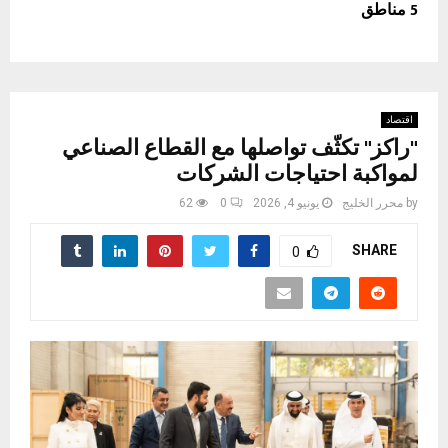
5 مناطق
اقتصاد
"راكز" تكثّف تواصلها مع القطاع الصناعي
لمواكبة احتياجات الشركات
by
محرر الخليج
يونيو 4, 2026
0
62
SHARE
0