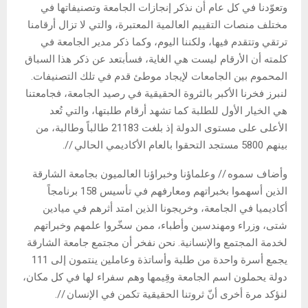
وتعوّدنا في كل عام أن نذكر إنجازات الجامعة وتصنيفاتها في
مختلف منصات التقييم العالمية المعتبرة، والتي لا تزال أرقامنا
ترتقي وتتقدم فيها، ولكننا اليوم، وكما ذكر مدير الجامعة في
كلمته أن الأرقام ليست هي الغاية، فسأبتعد عن ذكر هذا السباق
المحموم بين الجامعات لإيجاد موطئ قدم في تلك التصنيفات.
لنبرز فخرنا الأكبر بالثروة الحقيقية في رصيد الجامعة، فجامعتنا
هي الخيار الأول للطلبة كما تشهد أرقام طلبتها، والتي تُعد
الأعلى على مستوى الدولة إذ بلغت 21183 طالباً وطالبة، من
بينهم 5800 مستجد التحقوا بالعام الأكاديمي الحالي //.
وأضاف سموه // وعلماؤنا وخبراؤنا العالميون بجامعة الشارقة
الذين أسهموا بخبراتهم ومعارفهم في تأسيس 158 برنامجاً
أكاديميا في الجامعة، وخريجونا الذين امتد أثرهم في ميادين
شتى، وزراء ومهندسين وأطباء، ممن سخّروا علمهم وخبراتهم
لخدمة المجتمع والإنسانية. نحن نفخر أن مجتمع جامعة الشارقة
يجمع أسرة واحدة من طلبة وأساتذة وعاملين ينتمون إلى 111
دولة يحملون اسم الجامعة وقِيمها وهم سفراء لها في كل مكان،
لنؤكد مرة أخرى أنّ ثروتنا الحقيقية تكمن في الإنسان //.