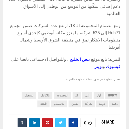
دعم إضافي يمكّنها من التوسع من أبوظبي إلى الأسواق
العالمية.
ومع انضمام المجموعة الـ 18، ارتفع عدد الشركات ضمن مجتمع
Hub71 إلى 525 شركة، ما يعزز مكانة أبوظبي كإحدى أسرع
منظومات الابتكار نموًا في منطقة الشرق الأوسط وشمال
أفريقيا.
للمزيد: تابع موقع
نبض الخليج
، وللتواصل الاجتماعي تابعنا علي
فيسبوك
و
تويتر
مصدر المعلومات والصور : شبكة المعلومات الدولية
HUB71
أول
إلى
الـ
المجموعة
بالكامل
تستقبل
دفعة
دولية
شركة
ضمن
للانضمام
ناشئة
SHARE
0