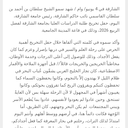
الشارقة في 4 يونيو/ وام / شهد سمو الشيخ سلطان بن أحمد بن
سلطان القاسمي نائب حاكم الشارقة، رئيس جامعة الشارقة،
اليوم، حفل تخريج طلبة الدراسات العليا بجامعة الشارقة لفصل
الربيع 2026، وذلك في قاعة المدينة الجامعية.
وأكد سموه في كلمته التي ألقاها خلال حفل التخريج أهمية
الحرص على رحلة العلم والسير في دربها بإصرار وعزم كما كان
يفعل الأجداد، وذلك للوصول إلى أعلى الدرجات وخدمة الأوطان،
مخاطباً الخريجين والخريجات قائلاً // قبل أجهزة الملاحة والأقمار
الاصطناعية، كان تجار الخليج العربي يشقّون عُباب البحر في
ظلام الليل لا يهتدون إلاّ بالنجوم، وكانوا يحفظون السماء كما
تحفظون كتبكم ويقرؤون الريح كما تقرؤون بحوثكم، وكانوا
يغيبون أشهراً في المجهول لا لأن الرحلة سهلة بس لأن الغايةُ
تستحق. وحين عادوا لم يعودوا لأنفسهم، عادوا بما يُطعم الأسر
ويبني المجتمعات. لم يكن البحر وجهتهم، كان الطريق، أما
الوُجهة فكانت دائماً هنا، في أرضهم ووسط أهلهم. وأنتم اليوم
امتدادٌ لذلك التراث، رحلتم في بحار المعرفة كما فعل أجدادكم،