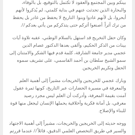
بينكم وبين المجتمع والعقود لا تكتمل بالتوقيع، بل بالوفاء،
والبحارة الذين تحدثت عنهم في بداية كلمتي، لم يُذكروا لأنهم
أبحروا، بل لأنهم عادوا وبنوا. التاريخ لا يحفظ من غادر بل يحفظ
من ترك أثراً. أصنعوا أثركم حتى يتذكركم من يأتي بعدكم //.
وكان حفل التخريج قد استهل بالسلام الوطني، عقبه تلاوة آيات
بينات من الذكر الحكيم، وألقى بعدها الدكتور عصام الدين
عجمي مدير جامعة الشارقة، كلمة قدم فيها الشكر والامتنان إلى
سمو الشيخ سلطان بن أحمد القاسمي، على تشريف سموه
الحفل وتكريم الخريجين.
وبارك عجمي للخريجين والخريجات مشيراً إلى أهمية العلم
والمعرفة في مسيرة الحضارات عبر التاريخ، كونها ثمرة عقول
آمنت بقيمة المعرفة، وأدركت أن العلم ليس مجرد رصيد
معرفي، بل أمانة فكرية وأخلاقية يحملها الإنسان ليجعل منها قوة
للبناء والإصلاح.
ووجه حديثه إلى الخريجين والخريجات، مشيراً إلى أهمية الاجتهاد
والسير في طريق التخصص العلمي الدقيق، قائلاً // عندما قررتم