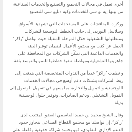
أخرى تعمل في مجالات التجميع والتصنيع والخدمات الصناعية،
من بينها إيه تو سي للخدمات وكيه دبليو سي للتصنيع.
وركزت المناقشات على المستجدات التي تشهدها الأسواق
وسلاسل التوريد، إلى جانب الخطط التوسعية للشركات
ومتطلباتها التشغيلية خلال المرحلة المقبلة حيث تواصل “راكز”
العمل عن كثب مع مجتمع الأعمال لضمان توفير البيئة
والخدمات الداعمة التي تمكّن الشركات من المحافظة على
جاهزيتها التشغيلية ومواصلة تنفيذ خططها للنمو والتوسع بثقة.
و نظمت “راكز” عدداً من الندوات المتخصصة التي هدفت إلى
ربط الشركات بشبكات دعم أوسع في مجالات الخدمات
اللوجستية والتمويل والتجارة، بما يسهم في تسهيل الوصول إلى
التمويل التشغيلي، ودعم الصادرات، وتوفير حلول لوجستية
بديلة.
وقال الشيخ محمد بن حميد القاسمي العضو المنتدب لدى
“راكز”، إن تواصلنا مع مجتمع القطاع الصناعي يتجاوز حدود
الدعم الإداري التقليدي، فهو يجسد شراكة حقيقية وفاعلة على