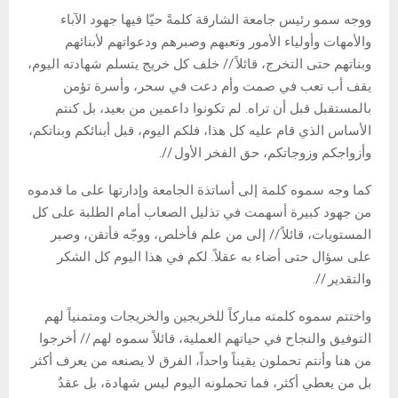
ووجه سمو رئيس جامعة الشارقة كلمةً حيّا فيها جهود الآباء
والأمهات وأولياء الأمور وتعبهم وصبرهم ودعواتهم لأبنائهم
وبناتهم حتى التخرج، قائلاً // خلف كل خريج يتسلم شهادته اليوم،
يقف أب تعب في صمت وأم دعت في سحر، وأسرة تؤمن
بالمستقبل قبل أن تراه. لم تكونوا داعمين من بعيد، بل كنتم
الأساس الذي قام عليه كل هذا، فلكم اليوم، قبل أبنائكم وبناتكم،
وأزواجكم وزوجاتكم، حق الفخر الأول //.
كما وجه سموه كلمة إلى أساتذة الجامعة وإدارتها على ما قدموه
من جهود كبيرة أسهمت في تذليل الصعاب أمام الطلبة على كل
المستويات، قائلاً // إلى من علم فأخلص، ووجّه فأتقن، وصبر
على سؤال حتى أضاء به عقلاً. لكم في هذا اليوم كل الشكر
والتقدير //.
واختتم سموه كلمته مباركاً للخريجين والخريجات ومتمنياً لهم
التوفيق والنجاح في حياتهم العملية، قائلاً سموه لهم // أخرجوا
من هنا وأنتم تحملون يقيناً واحداً، الفرق لا يصنعه من يعرف أكثر
بل من يعطي أكثر، فما تحملونه اليوم ليس شهادة، بل عقدٌ