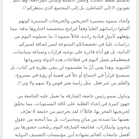
تحملتم ضغط البحث، وعُسر الأسئلة وليالي المراجعة، وها أنتم
تعودون لا إلى الشاطئ، بل إلى المجتمع الذي ينتظركم //.
وأشاد سموه بمسيرة الخريجين والخريجات المتميزة كونهم
أكملوا دراساتهم العليا وفقاً لبرامج متخصصة اختاروها بدقة، مما
يؤهلهم لأدوارٍ قيادية رائدة، قائلاً سموه // ما تحملونه اليوم من
دراسات عليا في تخصصاتكم المتنوعة ليس إضافة لسيركم
الذاتية، بل هو أداة قادرة على توجيه قرارات وصياغة سياسات،
فمعظمكم يعمل اليوم في قطاعات هذه الدولة وصروحها
الحيوية، وهذا يعني أنّ ما تعلمتموه لن يبقى نظرية في كتاب، بل
سيصبح قراراً في اجتماع أو حلاً في قضية أو رؤية في مشروع،
والعلم من غير فعل.. مثل رامية بغير قوس ولا سهم ولا وتر //.
وتناول سمو رئيس جامعة الشارقة ما تعمل عليه الجامعة من
جهودٍ كبيرة في إعداد الطلبة على كافة المستويات، مما يحقّق
لخريجيها الفخر بها، قائلاً // لقد تخرجتم من جامعة لا تعرّف
نفسها بما شيدته من مبانٍ ومختبرات، بل بما أنتجته من عقولٍ
وبحوثٍ وابتكارات، فجامعة الشارقة اليوم رسّخت حضورها بين
أفضل جامعات العالم بشهادة أبرز مؤسسات التصنيف الدولية.