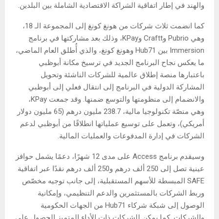
والهند في إطار اتفاقية الشراكة الاقتصادية الشاملة بين البلدين.
كما انضمت ثلاث شركات من هونغ كونغ إلى المجموعة الـ 18،
وهي Pubrio وCraftt وKPay، وذلك بعد مشاركتها في برنامج
Immersion بين Hub71 وهونغ كونغ، والذي أُطلق العام الماضي،
ما يعكس نجاح البرنامج الجديد في ترسيخ مكانة أبوظبي
باعتبارها منصة إطلاق عالمية للشركات الناشئة وتحويل
المشاركة الدولية في البرنامج إلى انتقال فعلي إلى أبوظبي
والانضمام إلى منظومتها والتوسع ضمنها. وقد جمعت KPay،
وهي منصّة تكنولوجيا مالية، 238.7 مليون درهم (65 مليون دولار
أمريكي)، وتعمل على توسيع عملياتها انطلاقًا من أبوظبي لدعم
الشركات في إدارة المدفوعات والعمليات المالية.
وسيقدم برنامج Access على مدى 12 شهرًا، دعمًا يشمل حوافز
عينية تصل إلى 250 ألف درهم و250 ألف درهم نقدًا عبر اتفاقية
SAFE المبسطة للأسهم المستقبلية، إلى جانب توجيه مخصّص
وربط الشركات بالمستثمرين والدعم التنظيمي، وإمكانية
الوصول إلى شبكة شركاء Hub71 من الجهات الحكومية
والشركات. كما يمكن للشركات ذات الأداء المتميز الحصول على