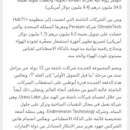
34.5 مليون درهم (9.4 مليون دولار أمريكي).
ومن بين الشركات الناشئة التي انضمت إلى منظومة Hub71+
ClimateTech شركة Persium ومقرها المملكة المتحدة، والتي
حصلت على تمويل بقيمة 6.2 مليون درهم (1.7 مليون دولار
أمريكي) لتسريع تطوير أجهزة استشعار مصغّرة لجودة الهواء
ونماذج رقمية توأمية مدعومة بالذكاء الاصطناعي لقياس
مستوى تلوث الهواء والحد منه.
وتضم المجموعة الجديدة شركات ناشئة من 12 دولة عبر مراحل
تمتد من مرحلة “ما قبل التمويل الأولي” إلى الفئة “أ”، وتعكس
هذه الدفعة الجديدة قدرة أبوظبي على استقطاب الشركات
الناشئة عالية النمو من مختلف أنحاء العالم. ويتجلى ذلك أيضاً
من خلال انضمام شركات ناشئة من الهند مثل Uravu Labs، وهي
شركة تعمل في مجال التقنيات المناخية وتركز على حلول
المياه، وشركة Endimension Technology، وهي منصّة أشعة
تشخيصية قائمة على الذكاء الاصطناعي. ويعكس انضمام هاتين
الشركتين جهود تعزيز ممر الابتكار المتبادل بين دولة الإمارات