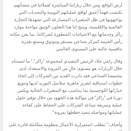
أرض الواقع. ومن خلال زياراتنا المباشرة لعملائنا في منشآتهم،
نكتسب فهماً أعمق لواقع عملياتهم اليومية والتحديات التي
يواجهونها في ظل المتغيرات المتسارعة التي تشهدها التجارة
العالمية والإقليمية، ويتيح لنا هذا التعاون الوثيق مواءمة موارد
راكز وخدماتها مع الاحتياجات المتطورة لشركائنا، بما يعزز مكانة
رأس الخيمة كمركز صناعي مستقر وموثوق ويتمتع بقدرة
تنافسية عالية على المستوى العالمي.
وقال رامي جلاد الرئيس التنفيذي لمجموعة “راكز”،” ما لمسناه
خلال الزيارات هو مستوى عالٍ من المرونة والاستعداد لدى
مجتمعنا الصناعي فقد بادرت العديد من الشركات إلى اتخاذ
خطوات استباقية لتعزيز جاهزية سلاسل التوريد لديها وتنويع
خياراتها اللوجستية بما يتناسب مع المتغيرات الحالية ويكمن
دورنا في “راكز” في مواكبة هذه الجهود من خلال توفير حلول
عملية وسريعة تساعد الشركات على الحفاظ على كفاءة
عملياتها ومواصلة تنفيذ خططها بمرونة”.
وأضاف:” تتطلب استمرارية الأعمال منظومة متكاملة قادرة على