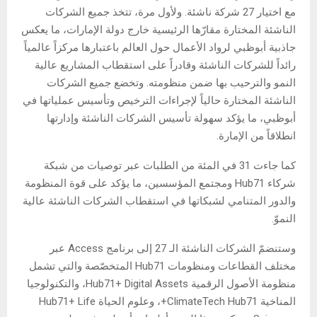
مع اختيار 27 شركة ناشئة. ولأول مرة، تتخذ جميع الشركات
الناشئة المختارة مقارّها الرئيسية خارج دولة الإمارات، ما يعكس
جاذبية أبوظبي لرواد الأعمال حول العالم باعتبارها مركزاً عالمياً
رائداً للشركات الناشئة وقادراً على استقطاب المشاريع عالية
النمو والترحيب بها ضمن منظومته. وتخضع جميع الشركات
الناشئة المختارة حالياً لإجراءات الترخيص وتأسيس عملياتها في
أبوظبي، ما يؤكد سهولة تأسيس الشركات الناشئة وإدارتها
انطلاقاً من الإمارة.
كما جاءت 31 في المئة من الطلبات عبر توصيات من شبكة
شركاء Hub71 ومجتمع المؤسسين، ما يؤكد على قوة المنظومة
والدور المتنامي لشبكاتها في استقطاب الشركات الناشئة عالية
النموّ.
وستنضمّ الشركات الناشئة الـ 27 إلى برنامج Access عبر
مختلف القطاعات ومنظومات Hub71 المتخصّصة والتي تشمل
منظومة الأصول الرقمية Hub71+ Digital Assets، والتكنولوجيا
المناخية ClimateTech Hub71+، وعلوم الحياة Hub71+ Life