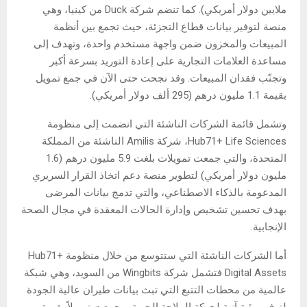
ملايين دولار أمريكي). كما تنضم شركة Duck من كينيا، وهي
منصة لتوفير بيانات قطاع التجزئة، حيث تجمع بين أنظمة
المبيعات والمخزون ضمن واجهة مستخدم واحدة، وتهدف إلى
مساعدة العلامات التجارية على إعادة التوريد بسرعة أكبر
وتجنّب فقدان المبيعات. وقد نجحت حتى الآن في جمع تمويل
بقيمة 1.1 مليون درهم (295 ألف دولار أمريكي).
وتشمل قائمة الشركات الناشئة التي انضمت إلى منظومة
Hub71+ Life Sciences، شركة Amilis الناشئة من المملكة
المتحدة، والتي جمعت تمويلات بلغت 5.9 مليون درهم (1.6
مليون دولار أمريكي) لتطوير منصة دعم اتخاذ القرار السريري
المدعومة بالذكاء الاصطناعي، والتي تدمج بيانات المرضى
بهدف تحسين تشخيص وإدارة الحالات المعقدة في مجال الصحة
الإنجابية.
أما الشركات الناشئة التي ستتوسع من خلال منظومة Hub71+
Digital Assets فتشمل شركة Wingbits من السويد، وهي شبكة
عالمية من محطات التتبع التي تبث بيانات طيران عالية الجودة
لتوفير رؤية آنية لحركة الملاحة الجوية، وجمعت تمويلاً بقيمة