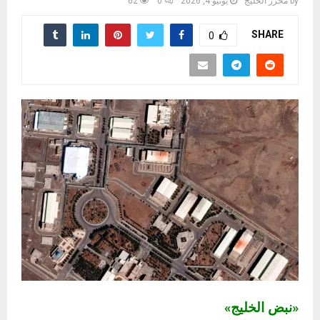
by
محرر الخليج
يونيو 4, 2026
0
62
SHARE
0
«نبض الخليج»