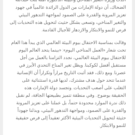
الضحاك، أن دولة الإمارات من الدول الرائدة عالمياً في جهود
تعزيز المرونة والقدرة على الصمود لمواجهة التدهور البيئي
والتغير المناخي، وتسعى بشكل حثيث لتحويل هذه التحديات إلى
فرص للنمو والابتكار والازدهار للأجيال القادمة.
وقالت بمناسبة الاحتفال بيوم البيئة العالمي الذي يبدأ هذا العام
تحت شعار «العمل المناخي اليوم»: «بينما يتحد العالم اليوم
للاحتفال بيوم البيئة العالمي، نجدد التزامنا بالعمل من أجل
مستقبل أفضل لكوكبنا. ويظل تغير المناخ التحدي الأبرز في
عصرنا. ومع ذلك، فقد أثبت التاريخ مراراً وتكراراً أن الإنسانية
عندما تتحد حول هدف مشترك، لديها قدرة استثنائية على
التغلب على أصعب التحديات. وتجسد دولة الإمارات هذه
الحقيقة بوضوح.. وفي منطقة تتميز بطبيعتها الجافة، لم نقبل
ذلك ندرة الموارد محدودة حتماً، بل عملنا على تعزيز المرونة
والقدرة على الصمود، ومواجهة التدهور البيئي، وبذلنا جهوداً
حثيثة لتحويل التحديات البيئية الأكثر تعقيداً إلى فرص حقيقية
للنمو والابتكار.