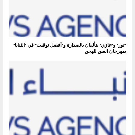
"نور" و"غازي" يتألقان بالصدارة و"أفضل توقيت" في "الثنايا"
بمهرجان العين للهجن