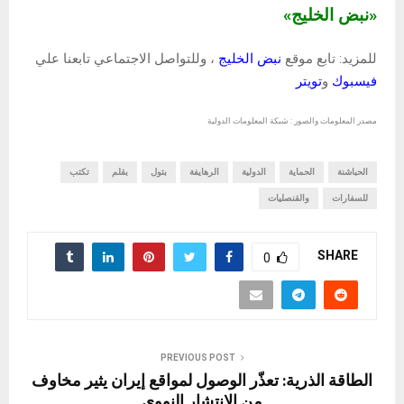
«نبض الخليج»
للمزيد: تابع موقع
نبض الخليج
، وللتواصل الاجتماعي تابعنا علي
فيسبوك
و
تويتر
مصدر المعلومات والصور : شبكة المعلومات الدولية
الحباشنة
الحماية
الدولية
الرهايفة
بتول
بقلم
تكتب
للسفارات
والقنصليات
SHARE
0
PREVIOUS POST
الطاقة الذرية: تعذّر الوصول لمواقع إيران يثير مخاوف
من الانتشار النووي