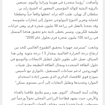
وأضافت: “رؤيتنا متجذرة في هويتنا وتراثنا. واليوم، نستعين
بالرؤية البيئية للوالد المؤسس المغفور له الشيخ زايد بن
سلطان آل نهيان، طيب الله ثراه، لجعلها واقعاً حياً. وخططنا
لحماية وتعزيز التنوع البيولوجي تتحول إلى إنجازات ملموسة.
وقد نجحنا بالفعل في زراعة 50 مليون شجرة قرم، وهي خزانات
طبيعية للكربون، ونسير بخطى ثابتة نحو تحقيق هدفنا المتمثل
في زراعة 100 مليون شجرة قرم بحلول عام 2030”.
وتابعت: “تسترشد جهودنا بتحقيق الطموح العالمي للحد من
ارتفاع درجة الحرارة العالمية بمقدار 1.5 درجة مئوية. وفي هذا
السياق، نعمل على تطوير حلول لتقليل الانبعاثات والتوسع في
حلول الطاقة المتجددة ومجال الطاقة النظيفة مثل تقنيات
الهيدروجين لدعم صناعات المستقبل، بالتوازي مع تأسيس
نموذج قوي للاقتصاد الدائري الذي يضمن إعادة استخدام
الموارد وتجديدها وتقليل النفايات إلى أدنى مستوى ممكن”.
وقالت آمنة الضحاك: “اليوم، نعيد رسم ملامح علاقتنا بالغذاء
والأرض، حيث يشهد قطاعنا الزراعي المحلي تحولاً وزخماً غير
مسبوقين، فيما حشدنا جهود مختلف الجهات المعنية لتبني