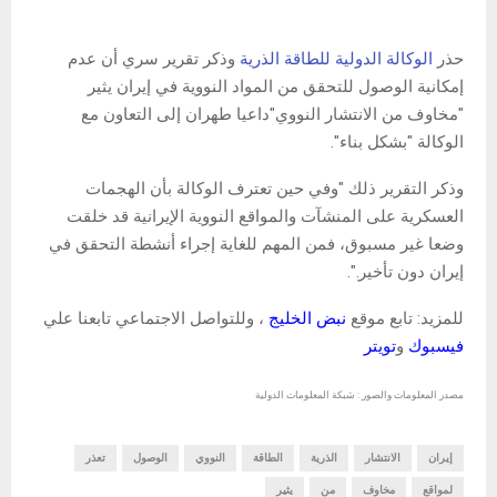
حذر
الوكالة الدولية للطاقة الذرية
وذكر تقرير سري أن عدم
إمكانية الوصول للتحقق من المواد النووية في إيران يثير
"مخاوف من الانتشار النووي"داعيا طهران إلى التعاون مع
الوكالة "بشكل بناء".
وذكر التقرير ذلك "وفي حين تعترف الوكالة بأن الهجمات
العسكرية على المنشآت والمواقع النووية الإيرانية قد خلقت
وضعا غير مسبوق، فمن المهم للغاية إجراء أنشطة التحقق في
إيران دون تأخير.".
للمزيد: تابع موقع
نبض الخليج
، وللتواصل الاجتماعي تابعنا علي
فيسبوك
و
تويتر
مصدر المعلومات والصور : شبكة المعلومات الدولية
إيران
الانتشار
الذرية
الطاقة
النووي
الوصول
تعذر
لمواقع
مخاوف
من
يثير