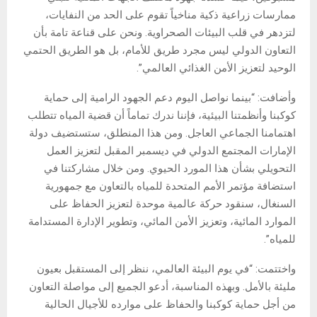
ممارسات زراعية ذكية مناخياً تقوم على الحد من النفايات،
لتزدهر في قلب البيئات الصحراوية. ونحن على قناعة تامة بأن
التعاون الدولي ليس مجرد طريق للأمام، بل هو الطريق الحتمي
الوحيد لتعزيز الأمن الغذائي العالمي”.
وأضافت: “بينما نواصل اليوم دعم الجهود الرامية إلى حماية
كوكبنا وأنظمتنا البيئية، فإننا ندرك تماماً أن قضية المياه تتطلب
اهتمامنا الجماعي العاجل. ومن هذا المنطلق، ستستضيف دولة
الإمارات المجتمع الدولي في ديسمبر المقبل لتعزيز العمل
التحويلي بشأن هذا المورد الحيوي. ومن خلال مشاركتنا في
استضافة مؤتمر الأمم المتحدة للمياه بالتعاون مع جمهورية
السنغال، سنقود حركة عالمية موحدة لتعزيز الحفاظ على
الموارد المائية، وتعزيز الأمن المائي، وتطوير الإدارة المستدامة
للمياه”.
واختتمت: “في يوم البيئة العالمي، ننظر إلى المستقبل بعيون
مليئة بالأمل. وبهذه المناسبة، أدعو الجميع إلى مواصلة التعاون
من أجل حماية كوكبنا والحفاظ على موارده للأجيال الحالية