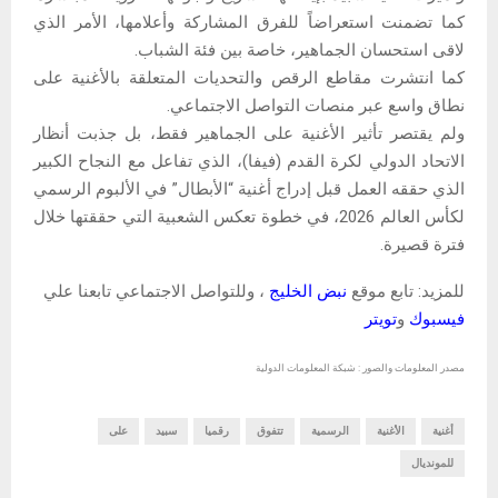
كما تضمنت استعراضاً للفرق المشاركة وأعلامها، الأمر الذي
لاقى استحسان الجماهير، خاصة بين فئة الشباب.
كما انتشرت مقاطع الرقص والتحديات المتعلقة بالأغنية على
نطاق واسع عبر منصات التواصل الاجتماعي.
ولم يقتصر تأثير الأغنية على الجماهير فقط، بل جذبت أنظار
الاتحاد الدولي لكرة القدم (فيفا)، الذي تفاعل مع النجاح الكبير
الذي حققه العمل قبل إدراج أغنية “الأبطال” في الألبوم الرسمي
لكأس العالم 2026، في خطوة تعكس الشعبية التي حققتها خلال
فترة قصيرة.
للمزيد: تابع موقع
نبض الخليج
، وللتواصل الاجتماعي تابعنا علي
فيسبوك
و
تويتر
مصدر المعلومات والصور : شبكة المعلومات الدولية
أغنية
الأغنية
الرسمية
تتفوق
رقميا
سبيد
على
للمونديال