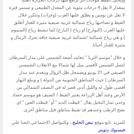
ويتخلل القيظ موجات حر ترتفع فيها درجات الحرارة العليا
بمقدار لا يقل 4 درجات مئوية عن المعدل الطبيعي و تستمر فترة
لا تقل عن يومين و يطلق عليها العرب (وغرات) وتتكرر خلال
القيظ و تصاحبها رياح شمالية غربية صيفية مثيرة للغبار أطلق
عليها العرب (البوارح) او رياح ( البارح) كما تنشط رياح (السموم
) و هي رياح شمالية /شمالية غربية صيفية جافة تحرك الرمال و
مثيرة للغبار أحيانا.
و خلال “موسم الثريا ” تتعامد أشعة الشمس على مدار السرطان
لتصل الشمس لأقصى ميل لها شمالا مع الانقلاب الشمسي
الصيفي في 21 يونيو ويضمحل ظل الزوال وينعدم عند مدار
السرطان ( حيث المناطق الجنوبية من الدولة ) و ويبلغ النهار
أقصى طول له والليل أدنى قصر له في النصف الشمالي من
الأرض وعند أهل الزراعة يعتبر القيظ / الصيف هو موسم حصاد
وجني ثمار النخيل يقال ” قيظت الذيد ” أو ‘ قيظت العين ” اي
نضج الرطب وعندهم قد تقيظ مناطق قبل مناطق أخرى.
للمزيد: تابع موقع
نبض الخليج
، وللتواصل الاجتماعي تابعنا علي
فيسبوك
و
تويتر