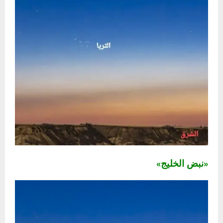
«نبض الخليج»