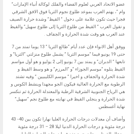
عضو الاتحاد العربي لعلوم الفضاء والفلك لوكالة أنباء الإمارات”
وام “، يهتم العرب بموعد طلوع نجوم الثريا فوق الافق الشرقي
فجرا حيث تكون علامة على دخول ” القيظ” وشدة حرارة الصيف
و تقول العرب ” القيظ من طلوع الثريا إلى طلوع سهيل” والقيظ
عند العرب هو وقت شدة الحرارة و الجفاف .
ووفق أهل الانواء فإن عدد أيام “طالع الثريا ” 13 يوما تمتد من 7
حتى 19 يونيو فيما “موسم الثريا ” يشمل طلوع منزلتي “الثريا” و
تابعها ” الدبران” و يمتد بين 7 يونيو إلى 2 يوليو و هو أول مواسم
القيظ يتلوه “موسم الجوزاء “و “المرزم” و هو وسط القيظ و
شدة الحرارة والجفاف و اخيرا ” موسم الكليبيين ” وفيه تشتد
الرطوبة مع الحرارة العالية فيكون الجو مجهدا وينشط الكوس و
هي الرياح الجنوبية الشرقية الرطبة والمعتدلة الحرارة ثم تنكسر
شدة الحرارة و ينجلي القيظ في نهايته مع طلوع نجم “سهيل”
نهاية أغسطس.
وأضاف أن معدلات درجات الحرارة العليا نهارا تكون بين 40- 43
درجة مئوية و درجات الحرارة الدنيا ليلا 28 – 31 درجة مئوية