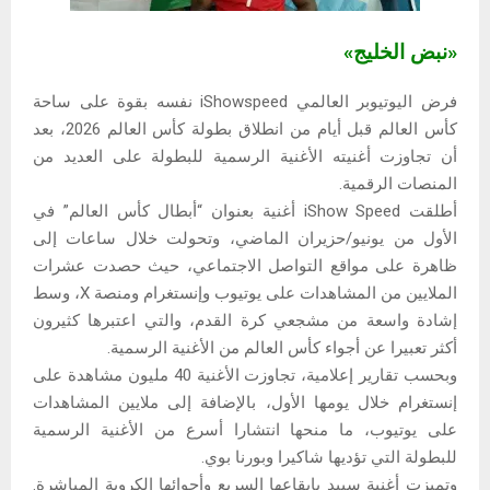
«نبض الخليج»
فرض اليوتيوبر العالمي iShowspeed نفسه بقوة على ساحة
كأس العالم قبل أيام من انطلاق بطولة كأس العالم 2026، بعد
أن تجاوزت أغنيته الأغنية الرسمية للبطولة على العديد من
المنصات الرقمية.
أطلقت iShow Speed ​​أغنية بعنوان “أبطال كأس العالم” في
الأول من يونيو/حزيران الماضي، وتحولت خلال ساعات إلى
ظاهرة على مواقع التواصل الاجتماعي، حيث حصدت عشرات
الملايين من المشاهدات على يوتيوب وإنستغرام ومنصة X، وسط
إشادة واسعة من مشجعي كرة القدم، والتي اعتبرها كثيرون
أكثر تعبيرا عن أجواء كأس العالم من الأغنية الرسمية.
وبحسب تقارير إعلامية، تجاوزت الأغنية 40 مليون مشاهدة على
إنستغرام خلال يومها الأول، بالإضافة إلى ملايين المشاهدات
على يوتيوب، ما منحها انتشارا أسرع من الأغنية الرسمية
للبطولة التي تؤديها شاكيرا وبورنا بوي.
وتميزت أغنية سبيد بإيقاعها السريع وأجوائها الكروية المباشرة.