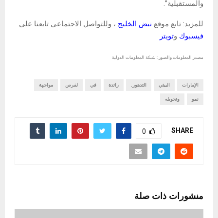
والمستقبلية”.
للمزيد: تابع موقع
نبض الخليج
، وللتواصل الاجتماعي تابعنا علي
فيسبوك
و
تويتر
مصدر المعلومات والصور : شبكة المعلومات الدولية
الإمارات
البيئي
التدهور.
رائدة
في
لفرص
مواجهة
نمو
وتحويله
SHARE
0
منشورات ذات صلة