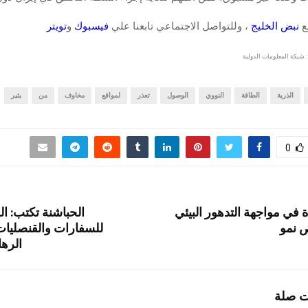
قع
نبض الخليج
، وللتواصل الاجتماعي تابعنا علي
فيسبوك
و
تويتر
 شبكة المعلومات الدولية
الذرية
الطاقة
النووي
الوصول
تعذر
لمواقع
مخاوف
من
يثير
0
ة في مواجهة التدهور البيئي
الحباشنة تكتب: الح
 نمو
للسفارات والقنصليات 
الرها
ت صلة