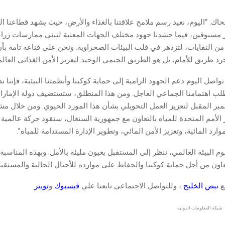
اك: “اليوم، نعيد رسم ملامح علاقتنا بالغذاء والأرض، حيث يشهد قطاعنا ا
ير مسبوقين، فيما حشدنا جهود مختلف الجهات المعنية لتبني ممارسات زراعي
ن النفايات، لتزدهر في قلب البيئات الصحراوية. ونحن على قناعة تامة بأن
 طريق للأمام، بل هو الطريق الحتمي الوحيد لتعزيز الأمن الغذائي العالم
واصل اليوم دعم الجهود الرامية إلى حماية كوكبنا وأنظمتنا البيئية، فإننا ند
طلب اهتمامنا الجماعي العاجل. ومن هذا المنطلق، ستستضيف دولة الإمارا
بر المقبل لتعزيز العمل التحويلي بشأن هذا المورد الحيوي. ومن خلال مش
الأمم المتحدة للمياه بالتعاون مع جمهورية السنغال، سنقود حركة عالمية 
رد المائية، وتعزيز الأمن المائي، وتطوير الإدارة المستدامة للمياه”.
م البيئة العالمي، ننظر إلى المستقبل بعيون مليئة بالأمل. وبهذه المناسبة،
اون من أجل حماية كوكبنا والحفاظ على موارده للأجيال الحالية والمستقبلي
قع
نبض الخليج
، وللتواصل الاجتماعي تابعنا علي
فيسبوك
و
تويتر
 شبكة المعلومات الدولية