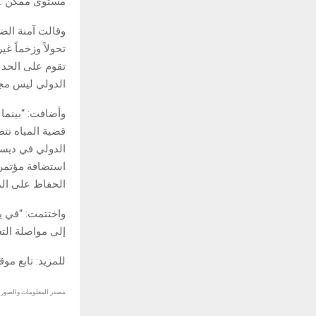
مستوى ممكن”.
وقالت آمنة الضح
تحولاً وزخماً غ
تقوم على الحد م
الدولي ليس مجرد
وأضافت: “بينما ن
قضية المياه تت
الدولي في ديسم
استضافة مؤتمر 
الحفاظ على الموا
واختتمت: “في يو
إلى مواصلة التع
للمزيد: تابع مو
مصدر المعلومات والصور :