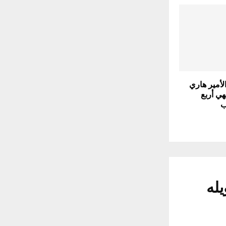
الأمير هاري
هي أربع
ب
يله