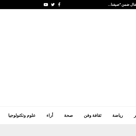
طفال ضمن "صيفنا…
‏مدير عام دائرة الشؤو
Youtube
Twitter
Facebook
ر
رياضة
ثقافة وفن
صحة
أراء
علوم وتكنولوجيا