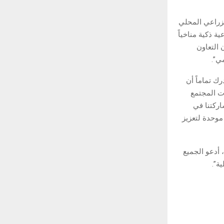
لزراعي المحلي
ة ذكية مناخياً
 التعاون
ي”.
رك تماماً أن
ت المجتمع
اركتنا في
موحدة لتعزيز
 أدعو الجميع
ة”.