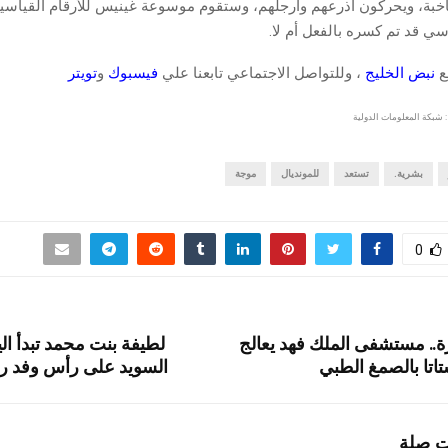
بة، ويحركون أذرعهم وأرجلهم، وستقوم موسوعة غينيس للأرقام القياسية ب
سي قد تم كسره بالفعل أم لا.
قع
نبض الخليج
، وللتواصل الاجتماعي تابعنا علي
فيسبوك
و
تويتر
 شبكة المعلومات الدولية
بشرية.
تستعد
للمونديال
موجة
0
رة.. مستشفى الملك فهد يعالج
لطيفة بنت محمد تبدأ الي
اتا بالصمغ الطبي
السويد على رأس وفد ر
ت صلة