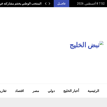
يق…
المنتخب الوطني يختتم مشاركته في 
7:52 8 أغسطس, 2026
عاجــل
الرئيسية
أخبار الخليج
دولي
مصر
اقتصاد
تقاري