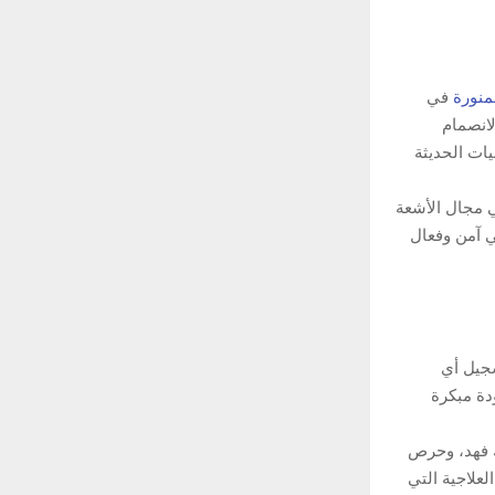
لمنورة
في
لانصمام
ت الحديثة
ي مجال الأشعة
جي آمن وفعال
سجيل أي
دة مبكرة
ك فهد، وحرص
علاجية التي