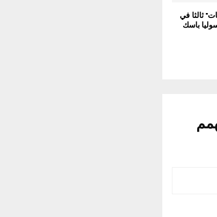
ت" ثالثا في
سوليا باسك
همم