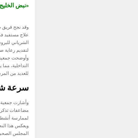
«نبض الخلي
وقد نجح فريق 
علاج مستفيد في
الشرياني للبروستات
لتقديم رعاية ص
وأوضحت جمعية ص
التداخلية، مما 
للعديد من المرض
سرعة شف
وأشارت جمعية ص
مضاعفات تذكر،
لممارسة أنشطته
ويعكس هذا النج
المجلس الصحي با