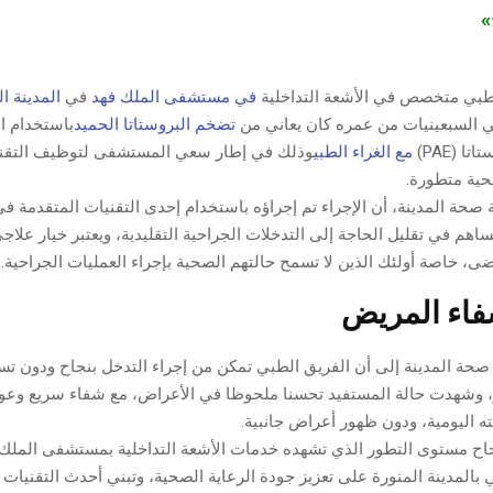
ج»
طبي متخصص في الأشعة التداخلية
في مستشفى الملك فهد
في
المدينة ا
 السبعينيات من عمره كان يعاني من
تضخم البروستاتا الحميد
باستخدام ا
ا (PAE)
مع الغراء الطبي
وذلك في إطار سعي المستشفى لتوظيف التقنيا
حية متطورة.
حة المدينة، أن الإجراء تم إجراؤه باستخدام إحدى التقنيات المتقدمة ف
يساهم في تقليل الحاجة إلى التدخلات الجراحية التقليدية، ويعتبر خيار علا
ى، خاصة أولئك الذين لا تسمح حالتهم الصحية بإجراء العمليات الجراحية.
اء المريض
حة المدينة إلى أن الفريق الطبي تمكن من إجراء التدخل بنجاح ودون ت
 وشهدت حالة المستفيد تحسنا ملحوظا في الأعراض، مع شفاء سريع وعو
 اليومية، ودون ظهور أعراض جانبية.
اح مستوى التطور الذي تشهده خدمات الأشعة التداخلية بمستشفى المل
لمدينة المنورة على تعزيز جودة الرعاية الصحية، وتبني أحدث التقنيات ال