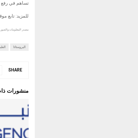
تساهم في رفع ك
للمزيد: تابع مو
مصدر المعلومات والصور :
البروستاتا
الطب
SHARE
منشورات ذا