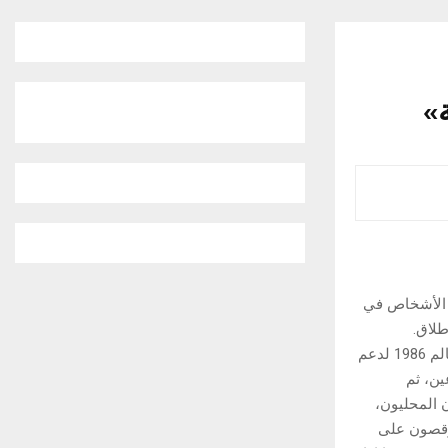
»
ف الأشخاص في
طلاق.
واشتهرت “الموجة” المعروفة باسم “لاولا” في ملاعب كرة القدم المكسيكية خلال كأس العالم 1986 لدعم
ين، ثم
 المحليون،
رقصون على