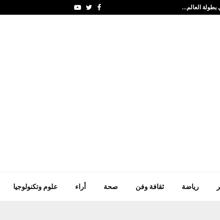
بطولة العالم…
الأردن.. 148 ألف أسرة استفادت من المساعدات…
Youtube
Twitter
Facebook
ر
رياضة
ثقافة وفن
صحة
أراء
علوم وتكنولوجيا