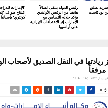
لأسرية تطلق
رئيس الدولة يتلقى اتصالاً
"الإمارات للدراجا
 من بودكاست
هاتفياً من الرئيس الأوغندي
افتتاح طواف "إت
يؤكد خلاله التضامن مع
كونتري" بإسبانيا
الإمارات إثر الاعتداءات الإيرانية
على أراضيها
 ريادتها في النقل الصديق لأصحاب ال
يونيو 8, 2026
0
68
0