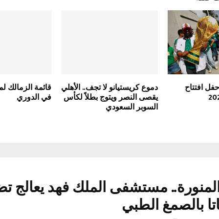
فل افتتاح
دموع كريستيانو لا تجف.. الأهلي
قائمة الزمالك لم
يقصى النصر ويتوج بطلاً لكأس
في الدوري
السوبر السعودي
المنورة.. مستشفى الملك فهد يعالج ت
تا بالصمغ الطبي