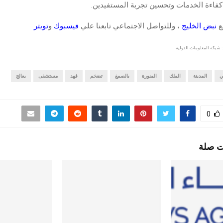
فاءة الخدمات وتحسين تجربة المستفيدين.
قع
نبض الخليج
، وللتواصل الاجتماعي تابعنا علي
فيسبوك
و
تويتر
 شبكة المعلومات الدولية
ي
المدينة
الملك
المنورة
بالصمغ
تضخم
فهد
مستشفى
يعالج
0
ت صلة