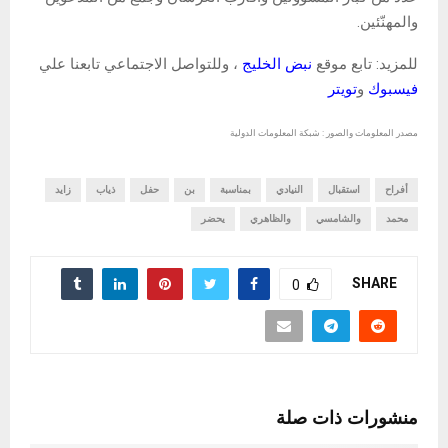
والمهنّئين.
للمزيد: تابع موقع
نبض الخليج
، وللتواصل الاجتماعي تابعنا علي
فيسبوك
و
تويتر
مصدر المعلومات والصور : شبكة المعلومات الدولية
أفراح
استقبال
النيادي
بمناسبة
بن
حفل
ذياب
زايد
محمد
والشامسي
والظاهري
يحضر
SHARE
0
منشورات ذات صلة