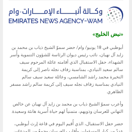
«نبض الخليج»
أبوظبي في 18 يونيو/ وام/ حضر سموّ الشيخ ذياب بن محمد بن
زايد آل نهيان، نائب رئيس ديوان الرئاسة للشؤون التنموية وأُسر
الشهداء، حفل الاستقبال الذي أقامته عائلة المرحوم سيف
سالم سعيد النيادي، بمناسبة زفاف نجله ناصر إلى كريمة
النخيرة محمد راشد الشامسي، وعائلة سعيد سيف سالم
النيادي بمناسبة زفاف نجله سيف إلى كريمة سالم راشد مسفر
الظاهري.
وأعرب سموّ الشيخ ذياب بن محمد بن زايد آل نهيان عن خالص
التهاني للعرسان وذويهم، متمنياً لهم حياة أُسرية هانئة وسعيدة.
حضر حفل الاستقبال، الذي أُقيم اليوم في قاعة إرث أبوظبي،
عددٌ من كبار المسؤولين وأقارب العرسان وجمعٌ من المدعوّين