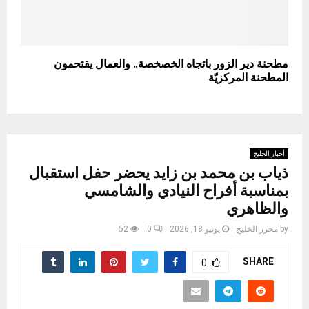
مطحنة دير الزور باتجاه الخصخصة.. والعمال يقتحمون
المطحنة المركزيّة
أخبار الخليج
ذياب بن محمد بن زايد يحضر حفل استقبال
بمناسبة أفراح النيادي والشامسي
والظاهري
by
محرر الخليج
يونيو 18, 2026
0
52
SHARE
0