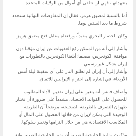
بتعهداتها، فهي لن تتلقى أي أموال من الولايات المتحدة.
أما بالنسبة لمضيق هرمز، فقال إن المفاوضات النهائية ستحدد
شروط ما بعد الستين يوما.
وكان الحصار البحري مفيداً، ورفعناه مقابل فتح مضيق هرمز.
وأشار إلى أنه من الممكن رفع العقوبات عن إيران مؤقتا دون
موافقة الكونجرس، مضيفا: أبلغنا الكونجرس بالتطورات مع
إيران بشكل غير رسمي.
وأشار إلى أن إيران لم تطلق النار على أي سفينة ليلة أمس
الأربعاء، في إشارة إلى احترام الإيرانيين للاتفاق.
وأضاف فانس أنه يتعين على إيران تقديم الأداء المطلوب
للحصول على الفوائد. الاقتصاد، مشدداً على ضرورة أن تختار
طهران التصرف بالطريقة الصحيحة، موضحاً أن الطريقة
الوحيدة التي يمكن لإيران من خلالها الحصول على المال أو
المكاسب الاقتصادية هي من خلال التزامها وتغيير سلوكها.
وذكرت وزارة الخارجية الصينية أن وزير الخارجية الصيني وانغ