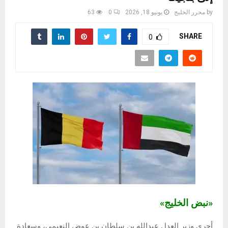
by
محرر الخليج
يونيو 18, 2026
0
63
SHARE
0
«نبض الخليج»
أجرى وزير العدل عبدالله بن سلطان بن عوض النعيمي، وسعادة