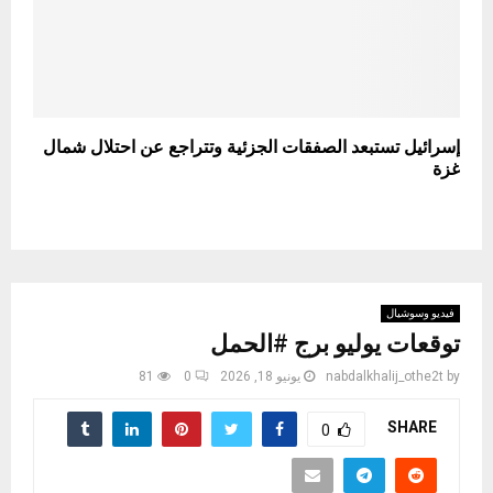
إسرائيل تستبعد الصفقات الجزئية وتتراجع عن احتلال شمال
غزة
فيديو وسوشيال
توقعات يوليو برج #الحمل
by
nabdalkhalij_othe2t
يونيو 18, 2026
0
81
SHARE
0