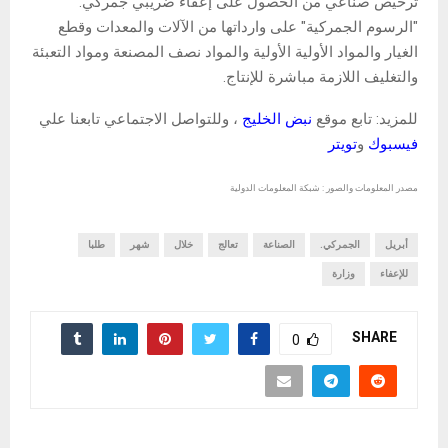
ترخيص صناعي من الحصول على إعفاء ضريبي جمركي.
"الرسوم الجمركية" على وارداتها من الآلات والمعدات وقطع
الغيار والمواد الأولية الأولية والمواد نصف المصنعة ومواد التعبئة
والتغليف اللازمة مباشرة للإنتاج.
للمزيد: تابع موقع
نبض الخليج
، وللتواصل الاجتماعي تابعنا علي
فيسبوك
و
تويتر
مصدر المعلومات والصور : شبكة المعلومات الدولية
أبريل
الجمركي.
الصناعة
تعالج
خلال
شهر
طلبا
للإعفاء
وزارة
SHARE
0