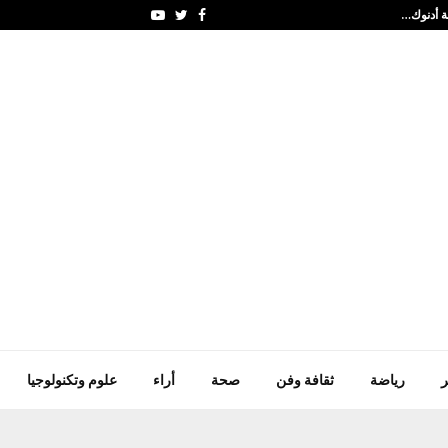
لة أدنوك…
احمد احسان الشنطي يظفر بذ
Youtube
Twitter
Facebook
ر
رياضة
ثقافة وفن
صحة
أراء
علوم وتكنولوجيا