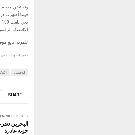
فيما أظهرت درا
د
الاقتصاد الرقمي
للمزيد: تابع مو
مصدر المعلومات والصور :
إنوفيشن
الابتكا
SHARE
PREVIOUS POST
البحرين تعترض
جوية غادرة