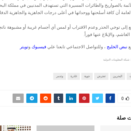
آثمة بالصواريخ والطائرات المسيرة التي تستهدف المدنيين في مملكة البح
لعامة أن كافة أسلحتها ووحداتها في أعلى درجات الجاهزية والجاهزية الدفا
 إلى توخي الحذر وعدم الاقتراب أو لمس أي أجسام غريبة أو مشبوهة نات
لغاشم، والإبلاغ عنها فوراً.
قع
نبض الخليج
، وللتواصل الاجتماعي تابعنا علي
فيسبوك
و
تويتر
 شبكة المعلومات الدولية
ت
البحرين
تعترض
جوية
غادرة
وتدمر
0
ت صلة