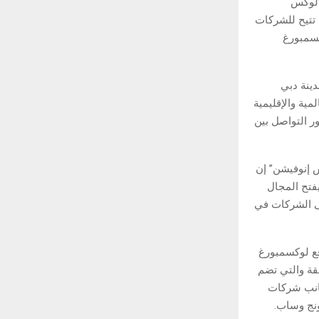
”لوكس
 تتيح للشركات
كسمبورغ
دينة دبي
مية والإقليمية
ور التواصل بين
س إنوفيشن” إن
يفتح المجال
لى الشركات في
قع لوكسمبورغ
طقة والتي تضم
شركات مدرجة ضمن قائمة “فورتشن 500” إلى جانب شركات
نج وساب.