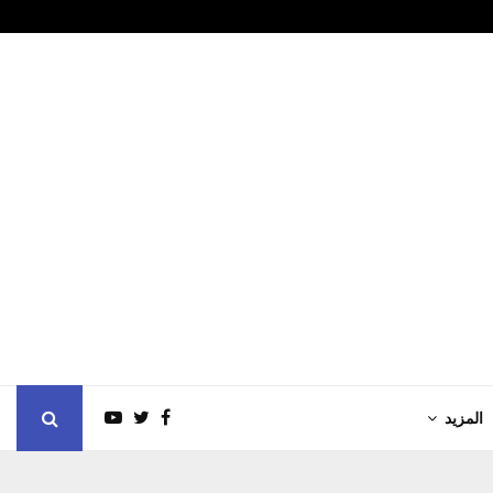
هبية بطولة ADCC…
الحكومة تصدر 
المزيد