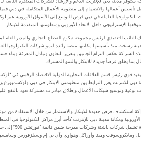
 ستوفر مدينة دبي للإنترنت الدعم والإرشاد للشركات المبتكرة التابعة لـ
ل تأسيس أعمالها والانضمام إلى منظومة الأعمال المتكاملة في دبي فيما
 التكنولوجيا العاملة في دبي فرص التوسع إلى الأسواق الأوروبية عبر لو
وقعها الإستراتيجي داخل الاتحاد الأوروبي ومنظومتها المتقدمة للابتكار.
ك النائب التنفيذي لرئيس مجموعة تيكوم القطاع التجاري والمدير العام لم
دينة رسخت منذ تأسيسها مكانتها منصة رائدة لنمو شركات التكنولوجيا العال
ذه الشراكة تعكس التزام الجانبين بتعزيز التعاون وتبادل المعرفة وبناء جس
 بما يخلق فرصاً جديدة للابتكار والنمو المشترك.
يفيد فوي رئيس قسم العلاقات التجارية الدولية الاقتصاد الرقمي في “لوك
ة دبي للإنترنت يعزز الترابط بين منظومتي الابتكار في دبي ولوكسمبورغ و
ات نوعية وتوسيع شبكات الأعمال وإطلاق مبادرات مشتركة تعود بالنفع ع
ة استكشاف فرص جديدة للابتكار والاستثمار من خلال الاستفادة من مو
الأوروبية ومكانة مدينة دبي للإنترنت كأحد أبرز مراكز التكنولوجيا في المن
منظومة متكاملة تشمل شركات ناشئة و
جل ومايكروسوفت وميتا وأوراكل وهواوي وآي بي إم وسيلزفورس وسامسو