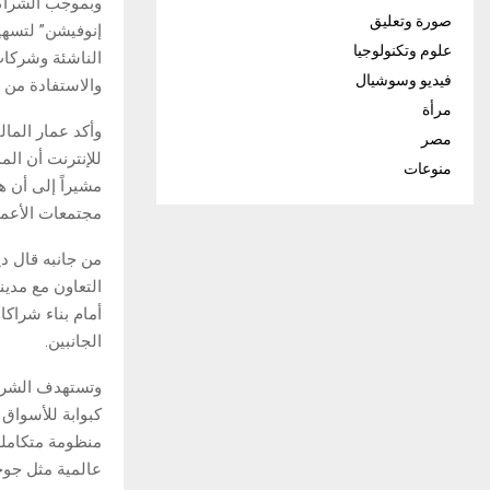
وبموجب الشراكة
صورة وتعليق
إنوفيشن” لتسهي
علوم وتكنولوجيا
الناشئة وشركات
فيديو وسوشيال
والاستفادة من م
مرأة
وأكد عمار المال
مصر
للإنترنت أن الم
منوعات
مشيراً إلى أن ه
مجتمعات الأعمال
من جانبه قال د
التعاون مع مدين
أمام بناء شراك
الجانبين.
وتستهدف الشراك
كبوابة للأسواق 
عالمية مثل جو