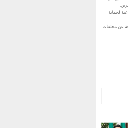
رين.
عية لحماية
جة عن مخلفات