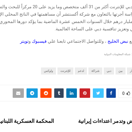
وتحتضن مدينة دبي للإنترنت أكثر من 31 ألف متخصص وما يزيد
سة أجرتها بالتعاون مع شركة أكسنتشر أن مساهمتها في الناتج المحلي الإ
بي بلغت 100 مليار درهم خلال السنوات الخمس عشرة الماضية بما يؤكد دورها المحو
 وتعزيز تنافسية دبي على الساحة العالمية.
قع
نبض الخليج
، وللتواصل الاجتماعي تابعنا علي
فيسبوك
و
تويتر
 شبكة المعلومات الدولية
ر
بين
دبي
شراكة
لدعم
للإنترنت
ولوكس
0
 وتدمر اعتداءات إيرانية
المحكمة العسكرية اللبنان