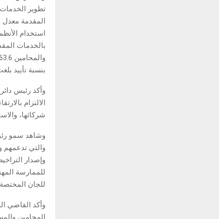
تطوير الخدمات 
بنسبة تأييد بلغت 70.9
وأكد رئيس دائرة
الالتزام بالارتق
شركائها، والاس
وشاهد سمو رئيس
والتي تدعمهم و
وإصدار التراخيص
للممارسة المهن
للجان المختصة،
وأكد القاضي ال
المحامين والمست