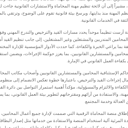
 مشيراً إلى أن لائحة تنظيم مهنة المحاماة والاستشارات القانونية جاءت لت
م المهنة منذ بدايتها، ويرسخ بيئة قانونية تقوم على الوضوح، وترتقي بال
لثقة في الخدمات القانونية.
ة أرست تنظيماً موحداً يحدد مسارات القيد والترخيص والتدرج المهني وفق
محامين المتدربين والمشتغلين وغير المشتغلين، إلى جانب تنظيم القيد أ
ة بما يراعي الخبرة والكفاءة، كما حددت الأدوار المؤسسية للإدارة المخت
حامين والمستشارين القانونيين، بما يعزز حوكمة الإجراءات، ويضمن استقر
 بكفاءة العمل القانوني في الإمارة.
اكم الإستئنافية المحامين والمستشارين القانونيين وأصحاب مكاتب المحام
مال إجراءات القيد والترخيص، باعتبارها خطوة تعكس الانضمام إلى منظومة
الكفاءة والالتزام والمسؤولية، مؤكداً أهمية استمرار التواصل بين دائرة الق
نة، والاستفادة من آرائهم ومقترحاتهم لتطوير بيئة العمل القانوني، بما ي
 العدالة وخدمة المجتمع.
طلاق منصة المحاماة الرقمية التي صممت لإدارة جميع أعمال المحامين،
المرئية آلية استخدام المنصة والاستفادة من خدماتها مثل إصدار البطاقا
لمحامي وفروعه. كما تمت إضافة خيار وكيل ذكاء اصطناعي مساعد يعمل 