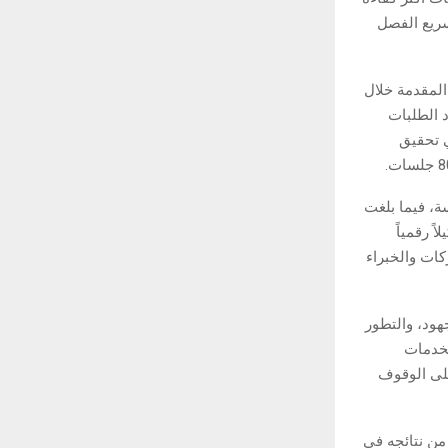
سريع الفصل
 المقدمة خلال
، فيما بلغ عدد الطلبات
الجهود في تحقيق
ة عن بُعد 95% من إجمالي الجلسات، بإجمالي 29 ألفا و596 جلسة، فيما بلغت
دد 1550 جلسة، وسجلت الدائرة 5401 وكالة، منها 162 توكيلاً رقمياً
ين والأفراد والشركات والخبراء
هود، والتطور
لخدمات
على الوقوف
من نتائجه في