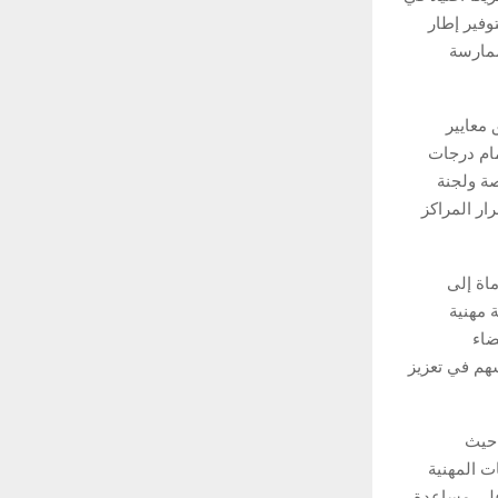
وفير إطار
ممارسة
 معايير
مام درجات
صة ولجنة
ار المراكز
اة إلى
 مهنية
ضاء
سهم في تعزيز
 حيث
ت المهنية
على مساعدة