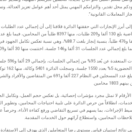
دكم محل تقدير، والتزامكم المهني يمثل أحد أهم عوامل تعزيز العدالة، وت
از المعاملات القانونية”.
ى أبرز الإنجازات التي حققتها الدائرة قلافتا إلى أن إجمالي عدد الطلبات
الأشهر الـ 6 الماضية بلغ 130 ألفا و209 طلبات، منها 8397 طلباً من المحامين
المنجزة 115 ألفا و476 طلباً، بنسبة إنجاز بلغت 88.7%، وهي نسبة تعكس تكامل 
الجلسات 31 ألفا و146 جلسة، اختتمت منها 30 ألفا و809 جلسات.
وشكلت الجلسات المنعقد
نسبة الجلسات الحضورية 5% بع
للمحامين، كما بلغ عدد المسجلين في النظام 227 ألفا و691 من المتقاض
18 محامين.
لأرقام لا تمثل مجرد مؤشرات إحصائية، بل تعكس حجم العمل، وتكامل الج
دمات، انطلاقاً من حرص الدائرة على تلبية احتياجات المحامين، وتطوير ا
بسيط الإجراءات، بما يسهم في تسريع التقاضي ورفع كفاءة الأداء، وحرصاً 
احظات المحامين، واستطلاع آرائهم حول الخدمات المقدمة.
 نتائج استبيان قياس مستوى رضا المتعاملين الذي يهدف إلى الاستفادة 