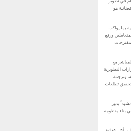
ام في تطوير
قضائية هو
ة بما يواكب
متعاملين ورفع
لمقترحات
مباشر مع
ارات التطويرية
ة، وترجمة
تحقيق تطلعات
يداً بدور
ي بناء منظومة
ت أكثر كفاءة