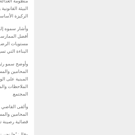
منظومة العدالة،
البيئة القانونية
الركيزة الأساسي
وأشار سموه إلى
أفضل الممارسات،
مستويات الرضا 
البناءة التي تس
وأوضح سمو رئيس
المحامين والمست
المبنية على ال
الملاحظات والم
المجتمع.
وألقى القاضي ا
المحامين والمس
قضائية رصينة ت
وقال: “ها نحن 