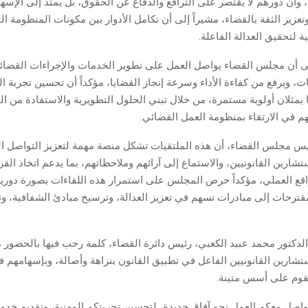
 وأن دورهم لا يقتصر على الترافع والدفاع عن الحقوق، بل يمتد إلى الإسه
 وتعزيز الثقة بالقضاء، مشيراً إلى أن تكامل الأدوار بين مكونات المنظومة ال
ة لتحقيق العدالة الفاعلة.
 أن مجلس القضاء يواصل العمل على تطوير الخدمات والإجراءات القضائي
 ويرفع من كفاءة الأداء وسرعة إنجاز القضايا، مؤكداً أن تحسين تجربة ال
يمثلان أولوية مستمرة، من خلال تبني الحلول التطويرية والاستفادة من ا
هم في الارتقاء بمنظومة العمل القضائي.
 مجلس القضاء، أن هذه الملتقيات تشكل منصة مهمة لتعزيز التواصل ال
شارين القانونيين، والاستماع إلى آرائهم وملاحظاتهم، بما يدعم اتخاذ القر
واقع العملي، مؤكداً حرص المجلس على استمرار هذه اللقاءات بصورة دوري
قترحات إلى مبادرات تسهم في تعزيز العدالة، وترسيخ مبادئ الشفافية، و
لدكتور محمد عبيد الكعبي، رئيس دائرة القضاء، كلمة رحب فيها بالحضور مش
تشارين القانونيين الفاعل في تطبيق القانون بنزاهة وأصالة، وبإسهامهم ف
قوم على أسس متينة.
نواصل معكم العمل نحو آفاق جديدة، لتحسين تجربتكم المهنية، وتقديم خدما