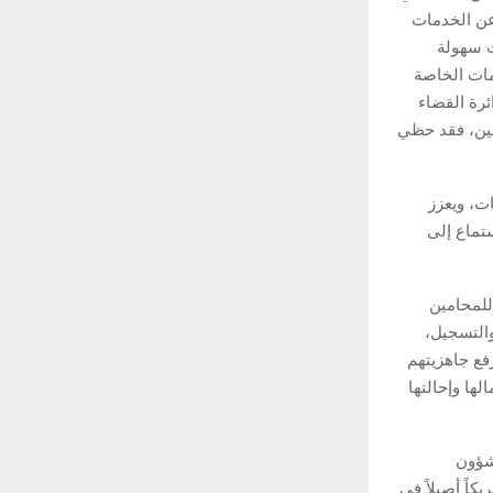
عن الخدمات
 المقدمة نسبة رضا بلغت 70.9%، وبلغت سهولة
اءات والتعليمات الخاصة
بين دائرة القضاء
حامين، فقد حظي
ات، ويعزز
ستماع إلى
للمحامين
التسجيل،
فع جاهزيتهم
ها وإحالتها
 شؤون
كاً أصيلاً في