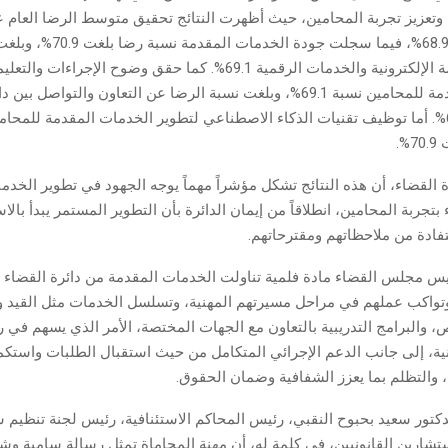
وتعزيز تجربة المحامين، حيث أظهرت النتائج تحقيق متوسط الرضا العام 
المقدمة معدل 68.9%، فيما سجلت جودة الخدمات
استخدام الأنظمة الإلكترونية والخدمات الرقمية 69.1%. كما حقق وضوح الإجر
بالخدمات المقدمة للمحامين نسبة 69.1%، وبلغت نسبة الرضا عن التعاون والتواصل 
والمحامين 63.6%. أما توظيف تقنيات الذكاء الاصطناعي لتطوير الخدمات المقدمة للم
%.
 القضاء، أن هذه النتائج تشكل مؤشراً مهماً يوجه الجهود في تطوير الخدم
اء بتجربة المحامين، انطلاقاً من إيمان الدائرة بأن التطوير المستمر يبدأ بالا
تفادة من ملاحظاتهم ومقترحاتهم.
 مجلس القضاء مادة فلمية تناولت الخدمات المقدمة من دائرة القضاء 
تواكب عملهم في مراحل مسيرتهم المهنية، وتسلسل الخدمات مثل القيد و
، والبرامج التدريبية بالتعاون مع الجهات المختصة، الأمر الذي يسهم في ر
ية، إلى جانب الدعم الإجرائي المتكامل من حيث استقبال الطلبات واستكمال
 والتظلم بما يعزز الشفافية وضمان الحقوق.
دكتور سعيد بحبوح النقبي، رئيس المحاكم الاستئنافية، رئيس لجنة تنظيم
شارين القانونيين، في كلمة له، أن مهنة المحاماة تمثل رسالة سامية وشري