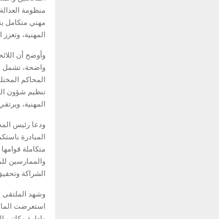
منظومة العدالة،
مهني متكامل ينظ
المهنية، وتعزز ا
وأوضح أن اللائح
واضحة، تشمل ال
المحاكم المختلف
تنظيم شؤون الم
المهنية، ويرتقي
ودعا رئيس المح
المبادرة باستك
متكاملة قوامها 
والممارسين للمه
الشراكة وتحقيق
وشهد الملتقى إ
استعرضت المادة 
وإدارة مكاتب ا