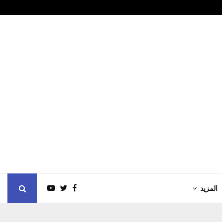
ايد رسخ مسيرة…
العراق.. تحرك
المزيد