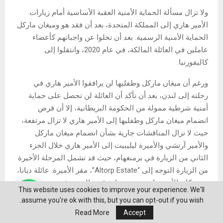
ولا تزال مسألة الحماية الأمنية العقبة الأساسية أمام زيارات
الأمير هاري إلى المملكة المتحدة، بعد أن فقد هو وميغان ماركل
الحماية الأمنية الرسمية. بعد أن تخلوا عن واجباتهم كأعضاء
عاملين في العائلة المالكة، في عام 2020، وانتقلوا إلى
كاليفورنيا.
ورغم أن ميغان ماركل وطفليها لن يرافقوا الأمير هاري في
رحلته إلى لندن، بعد أن تأكد أن العائلة لن تحصل على حماية
أمنية شرطية ممولة من الحكومة البريطانية، إلا أن فرص
انضمام ميغان ماركل وطفليها إلى الأمير هاري لا تزال مرتفعة،
حيث لا تزال المناقشات جارية بشأن انضمام ميغان ماركل
والأمير آرتشي والأميرة ليليبيت إلى الأمير هاري خلال الجزء
الثاني من الزيارة في برمنغهام، حيث قد تشمل المرحلة الأخيرة
من الزيارة التوجه إلى “Altorp Estate”، مقر الأميرة. عائلة ديانا،
حيث كان الأمير هاري يعتزم زيارة قبر والدته برفقة زوجته
This website uses cookies to improve your experience. We'll
وطفليه.
assume you're ok with this, but you can opt-out if you wish.
Read More
Accept
الأمير هاري وحيداً في لندن.. من دون ميغان ماركل وطفليه!