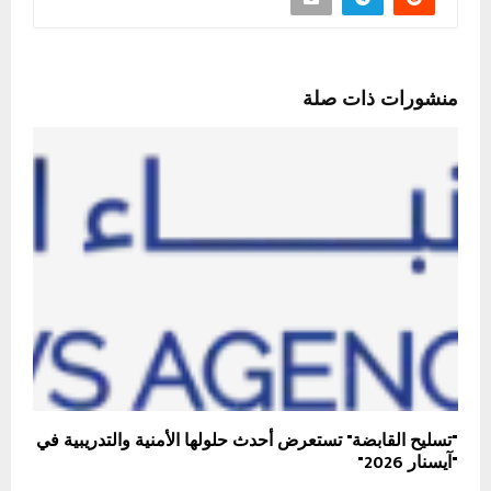
منشورات ذات صلة
"تسليح القابضة" تستعرض أحدث حلولها الأمنية والتدريبية في
"آيسنار 2026"