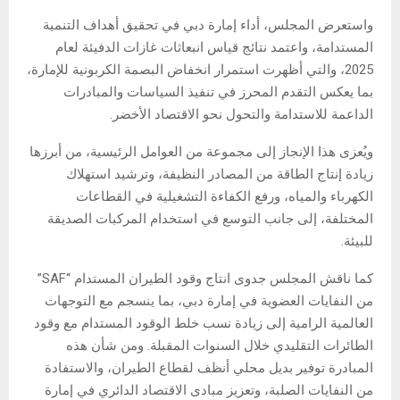
واستعرض المجلس، أداء إمارة دبي في تحقيق أهداف التنمية
المستدامة، واعتمد نتائج قياس انبعاثات غازات الدفيئة لعام
2025، والتي أظهرت استمرار انخفاض البصمة الكربونية للإمارة،
بما يعكس التقدم المحرز في تنفيذ السياسات والمبادرات
الداعمة للاستدامة والتحول نحو الاقتصاد الأخضر.
ويُعزى هذا الإنجاز إلى مجموعة من العوامل الرئيسية، من أبرزها
زيادة إنتاج الطاقة من المصادر النظيفة، وترشيد استهلاك
الكهرباء والمياه، ورفع الكفاءة التشغيلية في القطاعات
المختلفة، إلى جانب التوسع في استخدام المركبات الصديقة
للبيئة.
كما ناقش المجلس جدوى انتاج وقود الطيران المستدام “SAF”
من النفايات العضوية في إمارة دبي، بما ينسجم مع التوجهات
العالمية الرامية إلى زيادة نسب خلط الوقود المستدام مع وقود
الطائرات التقليدي خلال السنوات المقبلة. ومن شأن هذه
المبادرة توفير بديل محلي أنظف لقطاع الطيران، والاستفادة
من النفايات الصلبة، وتعزيز مبادى الاقتصاد الدائري في إمارة