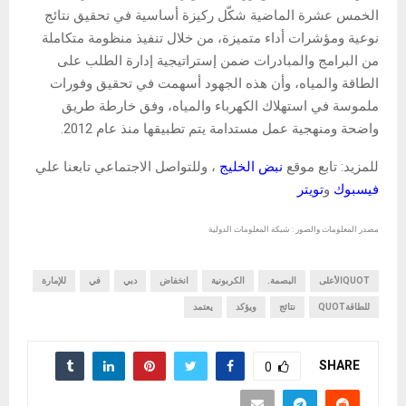
الخمس عشرة الماضية شكّل ركيزة أساسية في تحقيق نتائج
نوعية ومؤشرات أداء متميزة، من خلال تنفيذ منظومة متكاملة
من البرامج والمبادرات ضمن إستراتيجية إدارة الطلب على
الطاقة والمياه، وأن هذه الجهود أسهمت في تحقيق وفورات
ملموسة في استهلاك الكهرباء والمياه، وفق خارطة طريق
واضحة ومنهجية عمل مستدامة يتم تطبيقها منذ عام 2012.
للمزيد: تابع موقع
نبض الخليج
، وللتواصل الاجتماعي تابعنا علي
فيسبوك
و
تويتر
مصدر المعلومات والصور : شبكة المعلومات الدولية
QUOTالأعلى
البصمة.
الكربونية
انخفاض
دبي
في
للإمارة
للطاقةQUOT
نتائج
ويؤكد
يعتمد
SHARE
0