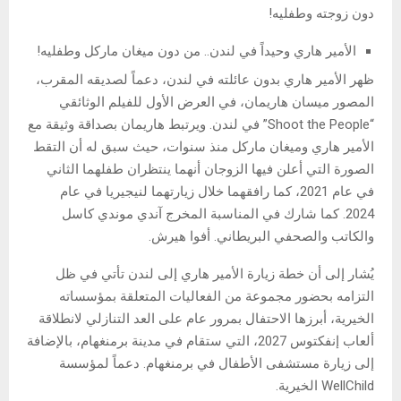
دون زوجته وطفليه!
الأمير هاري وحيداً في لندن.. من دون ميغان ماركل وطفليه!
ظهر الأمير هاري بدون عائلته في لندن، دعماً لصديقه المقرب،
المصور ميسان هاريمان، في العرض الأول للفيلم الوثائقي
“Shoot the People” في لندن. ويرتبط هاريمان بصداقة وثيقة مع
الأمير هاري وميغان ماركل منذ سنوات، حيث سبق له أن التقط
الصورة التي أعلن فيها الزوجان أنهما ينتظران طفلهما الثاني
في عام 2021، كما رافقهما خلال زيارتهما لنيجيريا في عام
2024. كما شارك في المناسبة المخرج آندي موندي كاسل
والكاتب والصحفي البريطاني. أفوا هيرش.
يُشار إلى أن خطة زيارة الأمير هاري إلى لندن تأتي في ظل
التزامه بحضور مجموعة من الفعاليات المتعلقة بمؤسساته
الخيرية، أبرزها الاحتفال بمرور عام على العد التنازلي لانطلاقة
ألعاب إنفكتوس 2027، التي ستقام في مدينة برمنغهام، بالإضافة
إلى زيارة مستشفى الأطفال في برمنغهام. دعماً لمؤسسة
WellChild الخيرية.