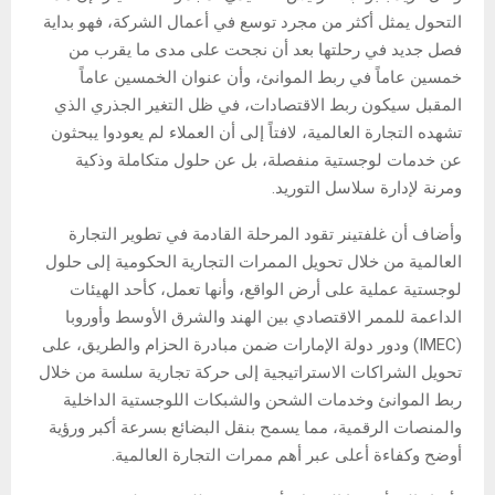
التحول يمثل أكثر من مجرد توسع في أعمال الشركة، فهو بداية
فصل جديد في رحلتها بعد أن نجحت على مدى ما يقرب من
خمسين عاماً في ربط الموانئ، وأن عنوان الخمسين عاماً
المقبل سيكون ربط الاقتصادات، في ظل التغير الجذري الذي
تشهده التجارة العالمية، لافتاً إلى أن العملاء لم يعودوا يبحثون
عن خدمات لوجستية منفصلة، ​​بل عن حلول متكاملة وذكية
ومرنة لإدارة سلاسل التوريد.
وأضاف أن غلفتينر تقود المرحلة القادمة في تطوير التجارة
العالمية من خلال تحويل الممرات التجارية الحكومية إلى حلول
لوجستية عملية على أرض الواقع، وأنها تعمل، كأحد الهيئات
الداعمة للممر الاقتصادي بين الهند والشرق الأوسط وأوروبا
(IMEC) ودور دولة الإمارات ضمن مبادرة الحزام والطريق، على
تحويل الشراكات الاستراتيجية إلى حركة تجارية سلسة من خلال
ربط الموانئ وخدمات الشحن والشبكات اللوجستية الداخلية
والمنصات الرقمية، مما يسمح بنقل البضائع بسرعة أكبر ورؤية
أوضح وكفاءة أعلى عبر أهم ممرات التجارة العالمية.