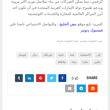
الرقمي، مما يمكّن الشركات من بناء سلاسل توريد أكثر مرونة
ويدعم طموح دولة الإمارات العربية المتحدة في أن تكون أحد
أبرز المراكز العالمية للتجارة والخدمات اللوجستية.
للمزيد: تابع موقع
نبض الخليج
، وللتواصل الاجتماعي تابعنا علي
فيسبوك
و
تويتر
مصدر المعلومات والصور : شبكة المعلومات الدولية
إلى
الاستيعابية
تتجه
حاوية
خورفكان
دولار
لتوسعة
ملايين
مليارا
ميناء
والطاقة
SHARE
0