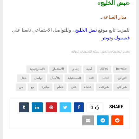
«نبض الخليج»
مدار الساعة
ـ
للمزيد: تابع موقع
نبض الخليج
، وللتواصل الاجتماعي تابعنا علي
فيسبوك
و
تويتر
مصدر المعلومات والصور : شبكة المعلومات الدولية
BEYON
JOYS
أمنية
إحدى
الاستثمار
الاستراتيجية
التوالي.
الثالث
الغد
المستقبلية
بالأجيال
تواصل
خلال
شراكتها
شركات
علماء
على
للعام
مبادرة
مع
من
SHARE
0