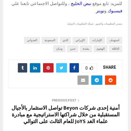
للمزيد: تابع موقع
نبض الخليج
، وللتواصل الاجتماعي تابعنا علي
فيسبوك
و
تويتر
مصدر المعلومات والصور : شبكة المعلومات الدولية
استهدف
الإمارات
الإيراني
الذي
السعودية
العدواني
الناقلة
الهجوم
بشدة
تدين
وديان
SHARE
0
PREVIOUS POST
أمنية إحدى شركات Beyon تواصل الاستثمار بالأجيال
المستقبلية من خلال شراكتها الاستراتيجية مع مبادرة
علماء الغد JoYS للعام الثالث على التوالي