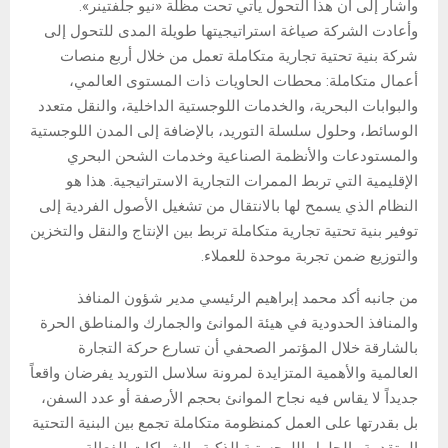
وأشار إلى أن هذا التحول يأتي تحت مظلة «نيو جلفتينر».
وأعادت الشركة صياغة استراتيجيتها طويلة المدى للتحول إلى
شركة بنية تحتية تجارية متكاملة تعمل من خلال أربع منصات
أعمال متكاملة: محطات الحاويات ذات المستوى العالمي،
والبوابات البحرية، والخدمات اللوجستية الداخلية، والنقل متعدد
الوسائط، وحلول سلسلة التوريد، بالإضافة إلى المدن اللوجستية
والمستودعات والأنظمة الصناعية وخدمات الشحن البحري
الإقليمية التي تربط الممرات التجارية الاستراتيجية. هذا هو
النظام الذي يسمح لها بالانتقال من تشغيل الأصول الفردية إلى
توفير بنية تحتية تجارية متكاملة تربط بين الإنتاج والنقل والتخزين
والتوزيع ضمن تجربة موحدة للعملاء.
من جانبه أكد محمد إبراهيم الرئيسي مدير شؤون المنافذ
والمنافذ الحدودية في هيئة الموانئ والجمارك والمناطق الحرة
بالشارقة خلال المؤتمر الصحفي أن تسارع حركة التجارة
العالمية والأهمية المتزايدة لمرونة سلاسل التوريد يفرضان واقعاً
جديداً لا يقاس فيه نجاح الموانئ بحجم الأرصفة أو عدد السفن،
بل بقدرتها على العمل كمنظومة متكاملة تجمع بين البنية التحتية
المتقدمة والحلول اللوجستية الذكية والشراكات الفعالة.