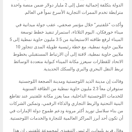
الدولة بتكلفة إجمالية تصل إلى 2 مليار دولار ضمن منصة واحدة
مترابطة تخدم الممرات التجارية الأسرع نمواً في العالم.
وأكدت “غلفتينر” خلال مؤتمر صحفي، عقب جولة ميدانية في
ميناء خورفكان، اليوم الثلاثاء، استمرار تنفيذ خطط توسعة
الميناء لرفع طاقته الاستيعابية من 3.5 مليون حاوية نمطية إلى 5
ملايين حاوية نمطية، مع خطة رئيسية طويلة المدى تتجاوز 10
ملايين حاوية نمطية، لافتة إلى أن الارتباط المستقبلي بخطوط
الاتحاد للقطارات سيعزز مكانة الميناء كبوابة متعددة الوسائط
تربط النقل البحري والبري والسكك الحديدية.
وقالت إن مدينة الذيد اللوجستية ومدينة الصجعة اللوجستية
ستوفران معاً 2.3 مليون حاوية نمطية من الطاقة السنوية
للخدمات اللوجستية الداخلية، مما يعزز مكانة غلفتينر عند تقاطع
البنية التحتية والربط التجاري والذكاء الرقمي، وتمكين الشركات
من بناء سلاسل توريد أكثر مرونة ودعم طموح دولة الإمارات في
أن تكون أحد أبرز المراكز العالمية للتجارة والخدمات اللوجستية.
وقال فريد بلبواب، الرئيس التنفيذي لمجموعة غلفتينر، إن هذا