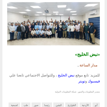
«نبض الخليج»
مدار الساعة
ـ
للمزيد: تابع موقع
نبض الخليج
، وللتواصل الاجتماعي تابعنا علي
فيسبوك
و
تويتر
مصدر المعلومات والصور : شبكة المعلومات الدولية
أبو
الأردنية
الطوارئ
اليقين
رئيسا
صور
طب
لجمعية