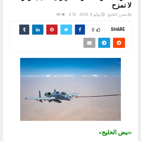
لا نمزح
by
محرر الخليج
يوليو 9, 2026
0
48
SHARE
0
«نبض الخليج»