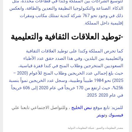
لتوسيع الشراكات بين المملكة وكندا في قطاعات محددة، مثل
الذكاء. الصناعة والتكنولوجيا النظيفة والتعدين والطاقة، وانعكس
ذلك في وجود نحو 767 شركة كندية تمتلك مكاتب ومقرات
إقليمية داخل المملكة.
-توطيد العلاقات الثقافية والتعليمية
كما تحرص المملكة وكندا على توطيد العلاقات الثقافية
والتعليمية بين البلدين، وفي هذا الصدد حقق عدد الأطباء
السعوديين المتخرجين وطلاب المنح في كندا قفزة قياسية،
حيث بلغ إجمالي عدد الخريجين وطلاب المنح للأعوام (2020 –
2025) نحو 1984 طبيباً وطبيبة، وسجل عدد الخريجين نمواً بنسبة
256%، حيث ارتفع من 170 خريجاً في عام 2020 إلى 606 خريجاً
في عام 2020. 2025.
للمزيد: تابع موقع
نبض الخليج
، وللتواصل الاجتماعي تابعنا علي
فيسبوك
و
تويتر
مصدر المعلومات والصور : شبكة المعلومات الدولية