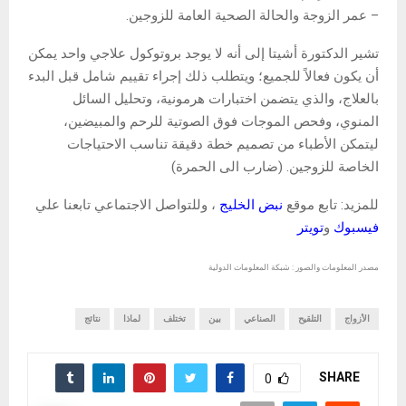
– عمر الزوجة والحالة الصحية العامة للزوجين.
تشير الدكتورة أشيتا إلى أنه لا يوجد بروتوكول علاجي واحد يمكن
أن يكون فعالاً للجميع؛ ويتطلب ذلك إجراء تقييم شامل قبل البدء
بالعلاج، والذي يتضمن اختبارات هرمونية، وتحليل السائل
المنوي، وفحص الموجات فوق الصوتية للرحم والمبيضين،
ليتمكن الأطباء من تصميم خطة دقيقة تناسب الاحتياجات
الخاصة للزوجين. (ضارب الى الحمرة)
للمزيد: تابع موقع
نبض الخليج
، وللتواصل الاجتماعي تابعنا علي
فيسبوك
و
تويتر
مصدر المعلومات والصور : شبكة المعلومات الدولية
الأزواج
التلقيح
الصناعي
بين
تختلف
لماذا
نتائج
SHARE
0