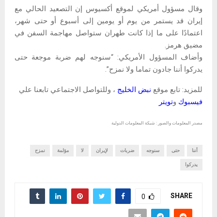
وقال مسؤول أمريكي لموقع أكسيوس إن التصعيد الحالي مع
إيران قد يستمر من يوم أو يومين إلى أسبوع أو حتى شهر،
اعتمادًا على ما إذا كانت طهران ستواصل مهاجمة السفن في
مضيق هرمز.
وأضاف المسؤول الأمريكي: “سنوجه لهم ضربة موجعة حتى
يدركوا أننا جادون تماما ولا نمزح”.
للمزيد: تابع موقع
نبض الخليج
، وللتواصل الاجتماعي تابعنا علي
فيسبوك
و
تويتر
مصدر المعلومات والصور : شبكة المعلومات الدولية
أننا
حتى
سنوجه
ضربات
لإيران
لا
مؤلمة
نمزح
يدركوا
SHARE
0