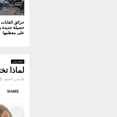
حرائق الغابات ف
حصيلة جديدة و
على معظمها
ثقافة وفن
لماذا تخ
by
محرر الخليج
SHARE