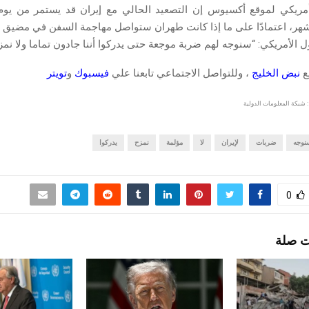
ريكي لموقع أكسيوس إن التصعيد الحالي مع إيران قد يستمر من يوم 
هر، اعتمادًا على ما إذا كانت طهران ستواصل مهاجمة السفن في مضيق ه
الأمريكي: “سنوجه لهم ضربة موجعة حتى يدركوا أننا جادون تماما ولا نمز
قع
نبض الخليج
، وللتواصل الاجتماعي تابعنا علي
فيسبوك
و
تويتر
 شبكة المعلومات الدولية
نوجه
ضربات
لإيران
لا
مؤلمة
نمزح
يدركوا
0
ت صلة