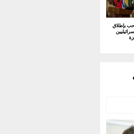
رحب بإطلاق
سرائيليين
زة