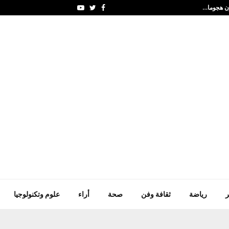
ون هجوما…
منتخب الإمارات يرفع رصيده إلى 62
Youtube
Twitter
Facebook
ر
رياضة
ثقافة وفن
صحة
أراء
علوم وتكنولوجيا