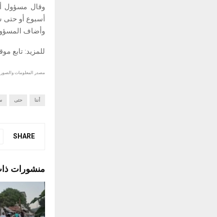
وقال مسؤول أم
أسبوع أو حتى ش
وأضاف المسؤول 
للمزيد: تابع مو
مصدر المعلومات والصور :
أننا
حتى
س
SHARE
منشورات ذا