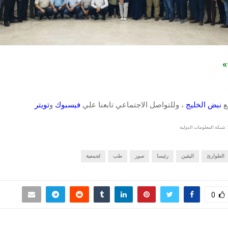
ج»
قع
نبض الخليج
، وللتواصل الاجتماعي تابعنا علي
فيسبوك
و
تويتر
 شبكة المعلومات الدولية
الطوارئ
اليقين
رئيسا
صور
طب
لجمعية
0