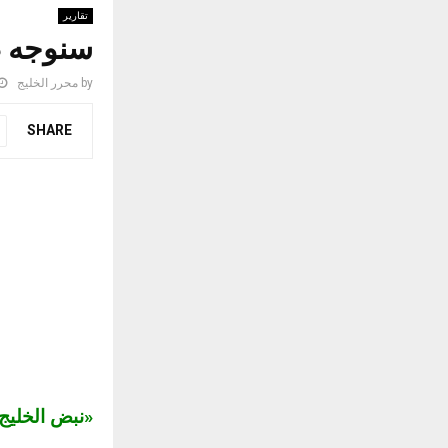
تقارير
سنوجه ضر
by
محرر الخليج
SHARE
«نبض الخلي