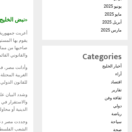
يونيو 2025
مايو 2025
«نبض الخلي
أبريل 2025
مارس 2025
أعربت جمهورية م
يقوم بها المست
صاحبها من ممار
Categories
والقانوني القائ
أخبار الخليج
وأدانت مصر، في
أراء
الغربية المحتلة
للقانون الدولي 
اقتصاد
تقارير
وشدد البيان عل
ثقافة وفن
والاستقرار في 
دولي
الدينية أو محاو
رياضة
وجددت مصر دعوت
سياحة
الشعب الفلسطين
صحة