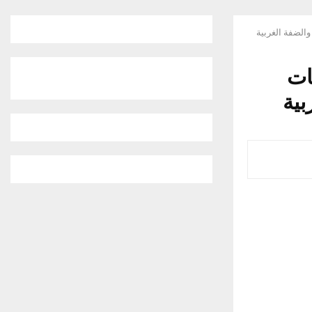
الضفة الغربية
ات
بية