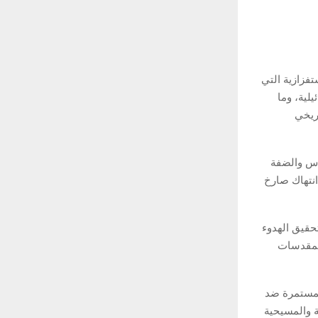
تفزازية التي
لية، وما
ريخي
دس والضفة
انتهاك صارخ
حقيق الهدوء
المقدسات
لمستمرة ضد
ة والمسيحية