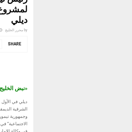
لمشروع 
ديلي
by
محرر الخليج
SHARE
«نبض الخلي
ديلي في الأول 
الشرقية الديمق
وجمهورية تيمور
الاجتماعية” في
في وكالة الإمار