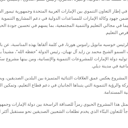
ي إطار التعاون التنموي بين الإمارات العربية المتحدة وجمهورية تيمور ال
من جهود وكالة الإمارات للمساعدات الدولية في دعم المشاريع التنموية ذ
ما في مجالي التعليم والتنمية المجتمعية، بما يسهم في تحسين جودة الحي
فرص التعليم.
رئيس خوسيه مانويل راموس هورتا، في كلمة ألقاها بهذه المناسبة، عن با
لسمو الشيخ محمد بن زايد آل نهيان، رئيس الدولة “حفظه الله”، مشيداً ب
وليه دولة الإمارات للمشروعات التنموية والإنسانية، ومن بينها مشروع س
اعية في مدينة ديلي.
المشروع يعكس عمق العلاقات الثنائية المتميزة بين البلدين الصديقين، وي
ركة والرؤية التنموية التي يتبناها الجانبان في دعم قطاع التعليم، وتمكين ا
ية المستدامة.
مثل هذا المشروع الحيوي رمزاً للصداقة الراسخة بين دولة الإمارات وجمهو
اً للتعاون البنّاء الذي يخدم تطلعات الشعبين الصديقين نحو مستقبل أكثر از