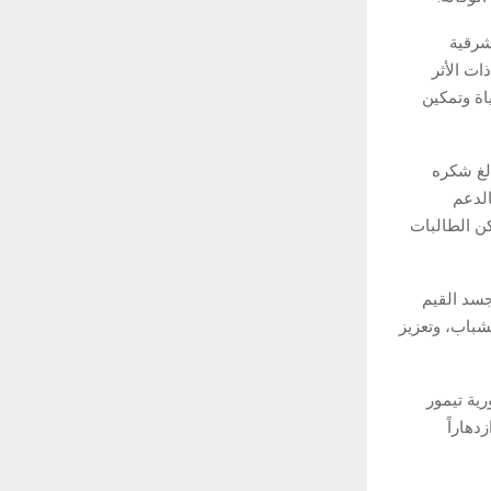
شرقية
ات الأثر
اة وتمكين
لغ شكره
الدعم
كن الطالبات
جسد القيم
لشباب، وتعزيز
رية تيمور
دهاراً