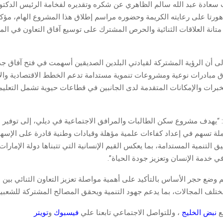
 سعادة عبد الله سالم الظاهري عن شكره وتقديره لفخامة الرئيس الدكت
ورتا على رعايته الكريمة وحضوره مراسم إطلاق هذا المشروع الهام، مؤكدا
تانة العلاقات الثنائية والحرص المشترك على توسيع آفاق التعاون في المج
لى أن الرؤية المشتركة لقيادتي البلدين الصديقين أسهمت في فتح آفاق جد
اق مبادرات نوعية ومشروعات تنموية مستدامة تدعم الخطط الاقتصادية وال
برات والإمكانات المتقدمة لدى الجانبين في قطاعات حيوية تشمل التعلي
“يهدف مشروع سكن الطالبات والمرافق الاجتماعية في ديلي، إلى توفير بي
ملة تسهم في إعداد كفاءات علمية مؤهلة وقيادات وطنية قادرة على الإسها
 التنمية المستدامة، بما يعكس القيم الإنسانية التي تتبناها دولة الإمارا
ي خدمة الإنسان وتعزيز جودة الحياة”.
وضع حجر الأساس بالتأكيد على أهمية مواصلة تعزيز التعاون الثنائي بين ا
تلف المجالات، بما يدعم جهود التنمية ويحقق المصالح المشتركة للشعبين
قع
نبض الخليج
، وللتواصل الاجتماعي تابعنا علي
فيسبوك
و
تويتر