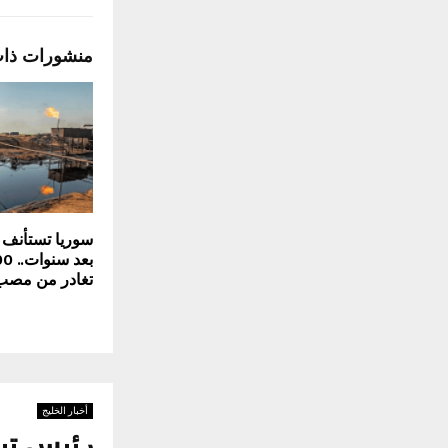
منشورات ذا
سوريا تستأنف 
تغادر من مص
أخبار الخليج
رئيس تي