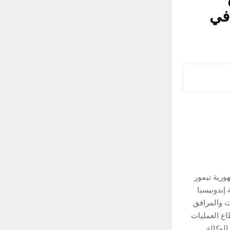
في
ورية تيمور
إندونيسيا
ت والمرافق
اع العمليات
لوكالة.