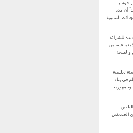
ور خوسيه
ً أن هذه
الات التنموية
يدة للشراكة
اجتماعية، من
م والصحة
ئة تعليمية
م في بناء
ت وجمهورية
لبلدين
 الصديقين.