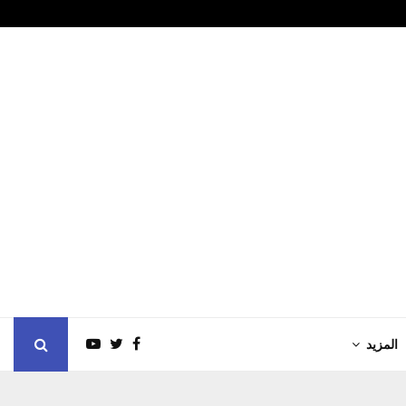
د مشاركة مارتينسن في مونديال…
"يوهانسن" يم
المزيد