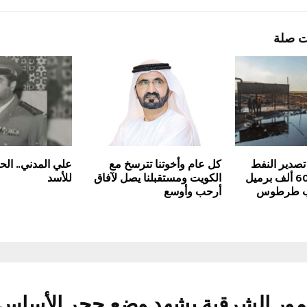
ت صلة
تصدير النفط
كل عام وأخوتنا تترسخ مع
علي المدني.. الح
بعد سنوات.. 600 ألف برميل
الكويت ومستقبلنا يصل لآفاق
للأسد
ب طرطوس
أرحب وأوسع
مور الشرقية يشهد وضع حجر الأساس