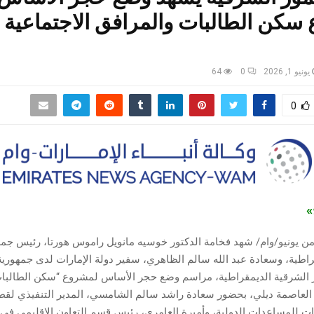
سكن الطالبات والمرافق الاجتماعية 
يونيو 1, 2026
0
64
0
ج»
من يونيو/وام/ شهد فخامة الدكتور خوسيه مانويل راموس هورتا، رئيس جمه
راطية، وسعادة عبد الله سالم الظاهري، سفير دولة الإمارات لدى جمهورية 
 الشرقية الديمقراطية، مراسم وضع حجر الأساس لمشروع “سكن الطالبا
 العاصمة ديلي، بحضور سعادة راشد سالم الشامسي، المدير التنفيذي لقط
ات للمساعدات الدولية، وأميرة العامري، رئيس قسم التعاون الإقليمي في ا