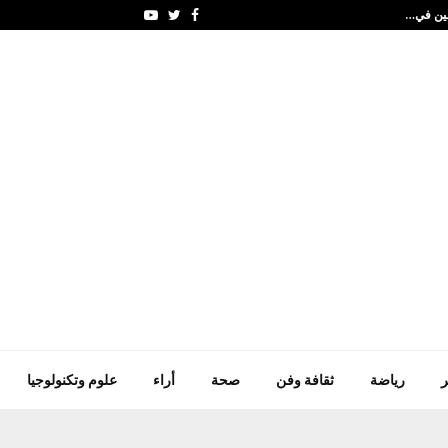
ملين في…
"الشارقة البحري" يعتم
Youtube
Twitter
Facebook
ر
رياضة
ثقافة وفن
صحة
أراء
علوم وتكنولوجيا