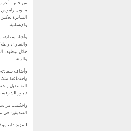
من جانبه، أعرب
مانويل راموس ه
المبادرة تعكس م
والإنسانية.
وأشار سعادته إ
والتعاون، وإطل
خلال توظيف الخ
والبيئة.
وأضاف سعادته: 
واجتماعية متكا
المستقبل وتحقيق
تيمور الشرقية ف
واختُتمت مراسم 
الصديقين في مخ
للمزيد: تابع مو