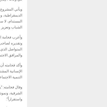
ويأتي المشروع ف
الديمقراطية، وض
المستدام، لا سي
الشباب وتعزيز 
وأعرب فخامة ال
وتقديره لصاحب ا
المتواصل الذي ت
والمرافق الاجتم
وأكد فخامته أن 
الإنسانية المشت
التنمية الاجتماع
وقال فخامته: “ي
الشرقية، ونموذج
واستقراراً”.