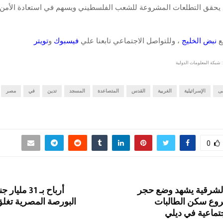
يحقق التطلعات المشروعة للشعب الفلسطيني ويسهم في استعادة الأمن و
قع
نبض الخليج
، وللتواصل الاجتماعي تابعنا علي
فيسبوك
و
تويتر
 شبكة المعلومات الدولية
ى
الإسرائيلية
الغربية
القدس
المتصاعدة
المسجد
تدين
في
مصر
0
الشرقية يشهد وضع حجر
أرباح بـ 31 
وع سكن الطالبات
البورصة المصرية تغلق
جتماعية في ديلي