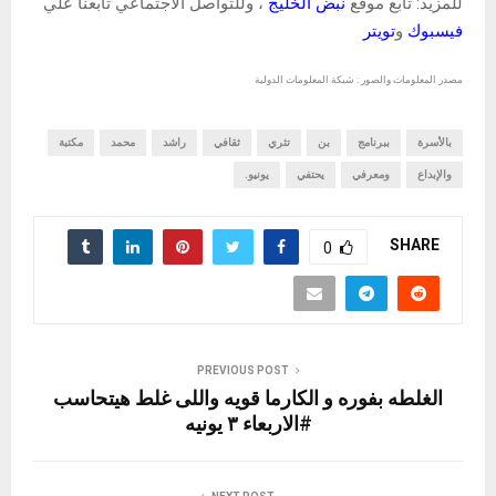
للمزيد: تابع موقع
نبض الخليج
، وللتواصل الاجتماعي تابعنا علي
فيسبوك
و
تويتر
مصدر المعلومات والصور : شبكة المعلومات الدولية
بالأسرة
ببرنامج
بن
تثري
ثقافي
راشد
محمد
مكتبة
والإبداع
ومعرفي
يحتفي
يونيو.
SHARE
0
PREVIOUS POST
الغلطه بفوره و الكارما قويه واللى غلط هيتحاسب
#الاربعاء ٣ يونيه