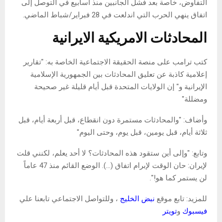
التفاوض، خاصة بعد فشل الجانبين منذ أسابيع في التوصل إلى
اتفاق ينهي الحرب التي اندلعت في 28 فبراير/شباط الماضي.
المحادثات الامريكية الايرانية
كتب ترامب على منصة الحقيقة الاجتماعية الخاصة به: "تقارير
إعلامية كاذبة عن تعليق المحادثات بين الجمهورية الإسلامية
الإيرانية و" إن الولايات المتحدة قبل أيام قليلة غير صحيحة
ومضللة"
وأضاف: "والمحادثات مستمرة دون انقطاع، قبل أربعة أيام، قبل
ثلاثة أيام، قبل يومين، قبل يوم، وحتى اليوم"
وتابع: "وإلى أين ستقود هذه المحادثات؟ لا أحد يعلم، لكنني قلت
لإيران: حان الوقت لإبرام اتفاق (…). الوضع القائم منذ 47 عاماً
لن يستمر كما هو!".
للمزيد: تابع موقع
نبض الخليج
، وللتواصل الاجتماعي تابعنا علي
فيسبوك
و
تويتر