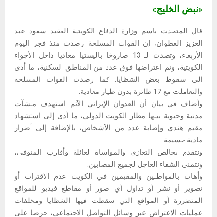
«نبض الخليج»
قال المتحدث باسم وزارة الدفاع الكويتية العقيد سعود عبد
العزيز العطوان، إن القوات المسلحة رصدت منذ فجر اليوم
الأربعاء، وتصدت لـ 13 صاروخا باليستيا معاديا داخل الأجواء
الكويتية، وتم اعتراضها فوق عدد من المناطق السكنية، ما أدى
إلى سقوط بعض الشظايا. كما رصدت القوات المسلحة
والتعاملت مع 17 طائرة بدون طيار معادية.
وأضاف في بيان أن العدوان الإيراني الآثم استهدف منشآت
مدنية وحيوية بينها مطار الكويت الدولي، ما أدى إلى استشهاد
مقيم هندي وإصابة عدد من الأشخاص، بالإضافة إلى أضرار
مادية جسيمة.
ونتقدم بخالص التعازي والمواساة لعائلة وأقارب المتوفى،
ونتمنى الشفاء العاجل لجميع المصابين.
وأهاب بالمواطنين والمقيمين في الكويت عدم الاقتراب أو
تصوير أو نشر أو تداول أي صور أو مقاطع فيديو للمواقع
المتضررة أو المواقع التي سقطت فيها الشظايا ومخلفات
عمليات الاعتراض عبر وسائل التواصل الاجتماعي، حرصا على