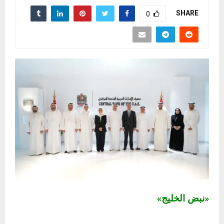
SHARE
0
«نبض الخليج»