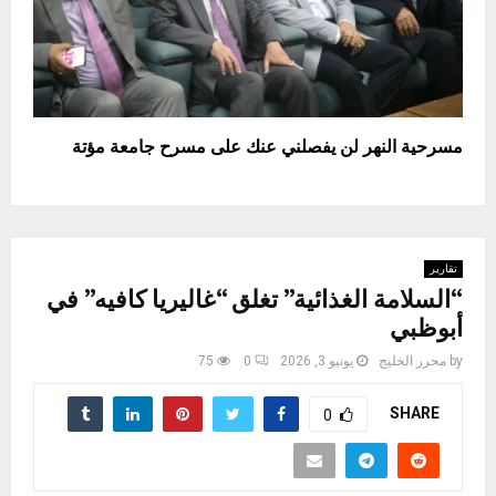
مسرحية النهر لن يفصلني عنك على مسرح جامعة مؤتة
تقارير
“السلامة الغذائية” تغلق “غاليريا كافيه” في
أبوظبي
by
محرر الخليج
يونيو 3, 2026
0
75
SHARE
0