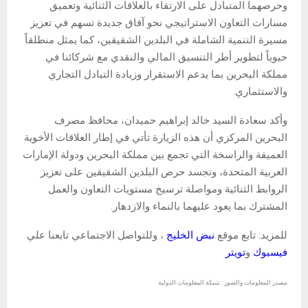
وحرصهما المتبادل على الارتقاء بالعلاقات الثنائية وتعميق
مسارات التعاون الاستراتيجي نحو آفاق جديدة تسهم في تعزيز
مسيرة التنمية الشاملة في البلدين الشقيقين، كما يمثل منطلقاً
حيوياً لتطوير أطر التنسيق المالي والنقدي مع شركائنا في
مملكة البحرين بما يدعم الاستقرار وزيادة التبادل التجاري
والاستثماري.
وأكد سعادة السيد خالد إبراهيم حميدان، محافظ مصرف
البحرين المركزي أن هذه الزيارة تأتي في إطار العلاقات الأخوية
العميقة والراسخة التي تجمع بين مملكة البحرين ودولة الإمارات
العربية المتحدة، وتجسد حرص البلدين الشقيقين على تعزيز
الروابط الثنائية ومواصلة ترسيخ مستويات التعاون والعمل
المشترك بما يعود عليهما بالنماء والازدهار.
للمزيد: تابع موقع
نبض الخليج
، وللتواصل الاجتماعي تابعنا علي
فيسبوك
و
تويتر
مصدر المعلومات والصور : شبكة المعلومات الدولية