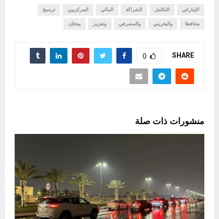
الإماراتي
التكامل
الشراكة
المالي
المركزيين
ترسيخ
محافظا
والبحريني
والمصرفي
وتعزيز
يبحثان
SHARE
0
منشورات ذات صلة