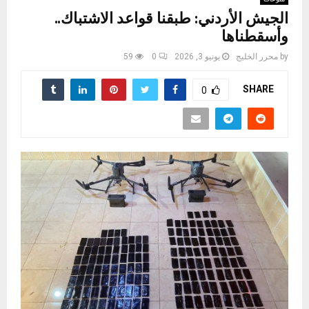
الجيش الأردني: طبقنا قواعد الاشتباك..
وأسقطناها
by
محرر الخليج
يونيو 3, 2026
0
59
SHARE
0