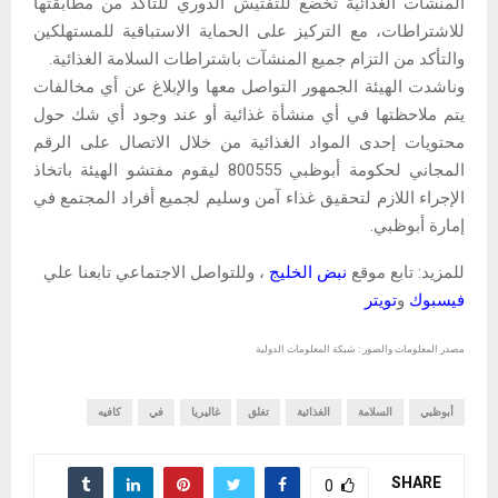
المنشآت الغذائية تخضع للتفتيش الدوري للتأكد من مطابقتها
للاشتراطات، مع التركيز على الحماية الاستباقية للمستهلكين
والتأكد من التزام جميع المنشآت باشتراطات السلامة الغذائية.
وناشدت الهيئة الجمهور التواصل معها والإبلاغ عن أي مخالفات
يتم ملاحظتها في أي منشأة غذائية أو عند وجود أي شك حول
محتويات إحدى المواد الغذائية من خلال الاتصال على الرقم
المجاني لحكومة أبوظبي 800555 ليقوم مفتشو الهيئة باتخاذ
الإجراء اللازم لتحقيق غذاء آمن وسليم لجميع أفراد المجتمع في
إمارة أبوظبي.
للمزيد: تابع موقع
نبض الخليج
، وللتواصل الاجتماعي تابعنا علي
فيسبوك
و
تويتر
مصدر المعلومات والصور : شبكة المعلومات الدولية
أبوظبي
السلامة
الغذائية
تغلق
غاليريا
في
كافيه
SHARE
0