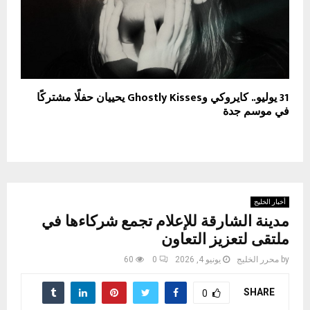
31 يوليو.. كايروكي وGhostly Kisses يحييان حفلًا مشتركًا
في موسم جدة
أخبار الخليج
مدينة الشارقة للإعلام تجمع شركاءها في
ملتقى لتعزيز التعاون
by
محرر الخليج
يونيو 4, 2026
0
60
SHARE
0