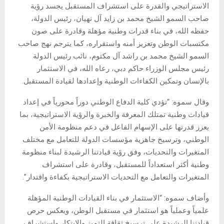
الاستراتيجي والقدرة على استشراف المستقبل يجسد رؤية
صاحب السمو الشيخ محمد بن زايد آل نهيان، رئيس الدولة،
حفظه الله، في بناء قدرات وطنية مؤهلة وقادرة على صون
مكتسبات الوطن وتعزيز أمنه واستقراره، كما يترجم نهج صاحب
السمو الشيخ محمد بن راشد آل مكتوم، نائب رئيس الدولة
رئيس مجلس الوزراء حاكم دبي، رعاه الله، في الاستثمار
بالإنسان وتمكين الكفاءات الوطنية وإعدادها لقيادة المستقبل.
وقال سموه: “تؤدي كلية الدفاع الوطني دوراً محورياً في إعداد
قيادات وطنية تمتلك المعرفة والخبرة والرؤية الاستراتيجية، بما
يعزز قدرتها على الإسهام الفاعل في دعم منظومة الأمن
الوطني، وترسيخ جاهزية مؤسسات الدولة للتعامل مع مختلف
المتغيرات والتحديات، وفق رؤية قيادتنا الرشيدة لبناء منظومة
وطنية أكثر استعداداً للمستقبل، وقادرة على استشراف
المتغيرات والتعامل مع التحديات الاستراتيجية بكفاءة واقتدار”.
وأضاف سموه: “الاستثمار في بناء القيادات الوطنية المؤهلة
علمياً وعملياً هو استثمار في مستقبل الوطن، ويعكس حرص
قيادتنا الرشيدة على ترسيخ ثقافة التميز والابتكار واستشراف