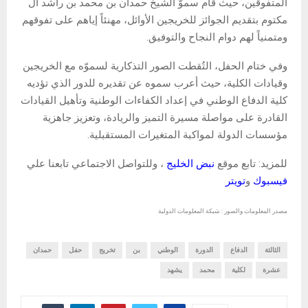
المتفوقين، حيث قام سموّ الشيخ حمدان بن محمد بن راشد آل
مكتوم بتقديم الجوائز للخريجين الأوائل، مهنئاً إياهم على تفوقهم
ومتمنياً لهم دوام النجاح والتوفيق.
وفي ختام الحفل، التُقطت الصور التذكارية لسموّه مع الخريجين
وقيادات الكلية، حيث أعرب سموه عن تقديره للدور الذي تؤديه
كلية الدفاع الوطني في إعداد الكفاءات الوطنية وتأهيل القيادات
القادرة على مواصلة مسيرة التميز والريادة، وتعزيز جاهزية
مؤسسات الدولة لمواكبة المتغيرات المستقبلية.
للمزيد: تابع موقع
نبض الخليج
، وللتواصل الاجتماعي تابعنا علي
فيسبوك
و
تويتر
مصدر المعلومات والصور : شبكة المعلومات الدولية
الثالثة
الدفاع
الدورة
الوطني
بن
تخريج
حفل
حمدان
عشرة
لكلية
محمد
يشهد