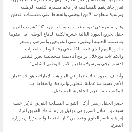
تعزز جاهزيتهم للمساهمة في دعم مسيرة التنمية الوطنية
وترسيخ منظومة الأمن الوطني والحفاظ على مكتسبات الوطن.
وقال سموه في تدوينة عبر حسابه الخاص بـ “X”: “شهدت اليوم
حفل تخريج الدورة الثالثة عشرة لكلية الدفاع الوطني في مقرها
بعاصمتنا الحبيبة أبوظبي، نهنئ الخريجين وأسرهم، ونفتخر
بالدور المهم الذي تلعبه الكلية في رفد الوطن بالخبرات
والكفاءات من خلال برامج أكاديمية متخصصة تعزز التفكير
الاستراتيجي وترسيخ مفاهيم الأمن الوطني الشامل”.
وأضاف سموه: «الاستثمار في المواهب الإماراتية هو الاستثمار
الأهم لاستدامة عملية التطوير والريادة، والحفاظ على
المكتسبات، وتعزيز الجاهزية للمستقبل».
حضر الحفل رئيس أركان القوات المسلحة الفريق الركن عيسى
سيف بن عبلان المزروعي ووكيل وزارة الدفاع الفريق الركن
إبراهيم ناصر العلوي وعدد من كبار الضباط والمسؤولين بوزارة
الدفاع.