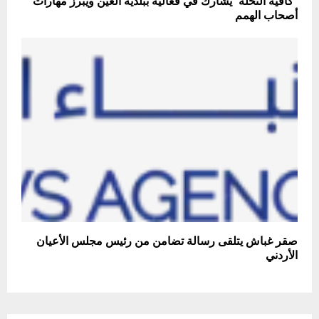
"كافيه النحلة" يشارك في فعالية ببلدية العين ويبرز مهارات
أصحاب الهمم
صقر غباش يتلقى رسالة تضامن من رئيس مجلس الأعيان
الأردني