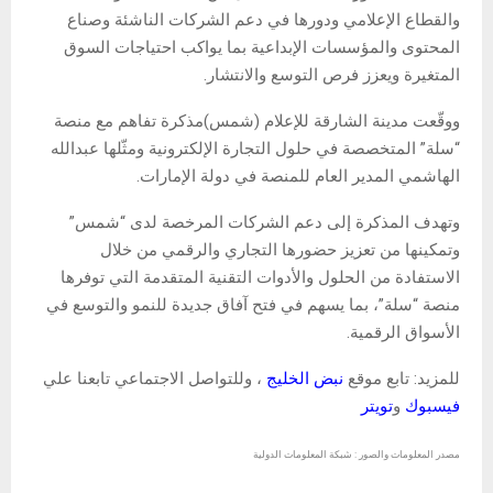
والقطاع الإعلامي ودورها في دعم الشركات الناشئة وصناع
المحتوى والمؤسسات الإبداعية بما يواكب احتياجات السوق
المتغيرة ويعزز فرص التوسع والانتشار.
ووقّعت مدينة الشارقة للإعلام (شمس)مذكرة تفاهم مع منصة
“سلة” المتخصصة في حلول التجارة الإلكترونية ومثّلها عبدالله
الهاشمي المدير العام للمنصة في دولة الإمارات.
وتهدف المذكرة إلى دعم الشركات المرخصة لدى “شمس”
وتمكينها من تعزيز حضورها التجاري والرقمي من خلال
الاستفادة من الحلول والأدوات التقنية المتقدمة التي توفرها
منصة “سلة”، بما يسهم في فتح آفاق جديدة للنمو والتوسع في
الأسواق الرقمية.
للمزيد: تابع موقع
نبض الخليج
، وللتواصل الاجتماعي تابعنا علي
فيسبوك
و
تويتر
مصدر المعلومات والصور : شبكة المعلومات الدولية