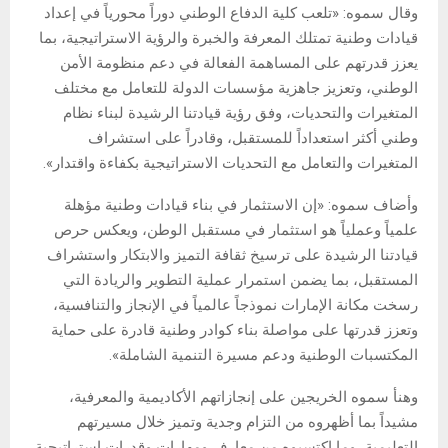
وقال سموه: «تلعب كلية الدفاع الوطني دوراً محورياً في إعداد
قيادات وطنية تمتلك المعرفة والخبرة والرؤية الاستراتيجية، بما
يعزز قدرتهم على المساهمة الفعالة في دعم منظومة الأمن
الوطني، وتعزيز جاهزية مؤسسات الدولة للتعامل مع مختلف
المتغيرات والتحديات، وفق رؤية قيادتنا الرشيدة لبناء نظام
وطني أكثر استعداداً للمستقبل، وقادراً على استشراف
المتغيرات والتعامل مع التحديات الاستراتيجية بكفاءة واقتدار».
وأضاف سموه: «إن الاستثمار في بناء قيادات وطنية مؤهلة
علمياً وعملياً هو استثمار في مستقبل الوطن، ويعكس حرص
قيادتنا الرشيدة على ترسيخ ثقافة التميز والابتكار واستشراف
المستقبل، بما يضمن استمرار عملية التطوير والريادة التي
رسخت مكانة الإمارات نموذجاً عالمياً في الإنجاز والتنافسية،
وتعزز قدرتها على مواصلة بناء كوادر وطنية قادرة على حماية
المكتسبات الوطنية ودعم مسيرة التنمية الشاملة».
وهنأ سموه الخريجين على إنجازاتهم الأكاديمية والمعرفية،
مشيداً بما أظهروه من التزام وجدية وتميز خلال مسيرتهم
التعليمية، وما اكتسبوه من معارف ومهارات وقدرات استراتيجية