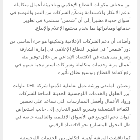
بين مختلف مكونات القطاع الإعلامي وبناء بيئة أعمال متكاملة
تدعم الابتكار والاستدامة وتمكّن الشركات من النمو والتوسع في
أسواق جديدة مشيراً إلى أن “شمس” مستمرة في تطوير
خدماتها ومبادراتها بما يخدم مجتمع الإعلام والإبداع.
وأضاف أن دعم الشركات الإعلامية وتمكينها هو جزء أساسي من
دور “شمس” في تطوير القطاع الإعلامي في إمارة الشارقة
وتعزيز مساهمته في الاقتصاد الإبداعي من خلال توفير بيئة
أعمال مرنة وخدمات متكاملة وشراكات استراتيجية تسهم في
رفع كفاءة القطاع وتوسيع نطاق تأثيره.
وتضمّن الملتقى ورشة عمل تفاعلية قدّمتها شركة DHL تناولت
أبرز الحلول والخدمات اللوجستية الحديثة المتاحة للشركات
ورواد الأعمال وأفضل الممارسات التي تساعد على تحسين
الكفاءة التشغيلية وتسريع النمو التجاري إلى جانب استعراض
أدوات دعم التوسع في الأسواق الإقليمية والعالمية خاصة في
ظل التحول المتسارع نحو الاقتصاد الرقمي.
كما ناقشت الورشة أهمية التكامل بين الخدمات اللوجستية