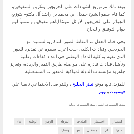
وبعد ذلك تم توزيع الشهادات على الخريجين وتكريم المتفوقين،
كما قام سمو الشيخ حمدان بن محمد بن راشد آل مكتوم بتوزيع
الجوائز على الخريجين الأوائل، مهنئاً إياهم بتفوقهم ومتمنياً لهم
دوام التوفيق والنجاح.
وفي ختام الحفل تم التقاط الصور التذكارية لسموه مع
الخريجين وقيادات الكلية، حيث أعرب سموه عن تقديره للدور
الذي تقوم به كلية الدفاع الوطني في إعداد كفاءات وطنية
وتأهيل قيادات قادرة على مواصلة طريق التميز والريادة، وتعزيز
جاهزية مؤسسات الدولة لمواكبة المتغيرات المستقبلية.
للمزيد: تابع موقع
نبض الخليج
، وللتواصل الاجتماعي تابعنا علي
فيسبوك
و
تويتر
مصدر المعلومات والصور : شبكة المعلومات الدولية
استثمار
الاستثمار
القيادات
المؤهلة
الوطن
الوطنية
بناء
علميا
في
مستقبل
هو
وعمليا